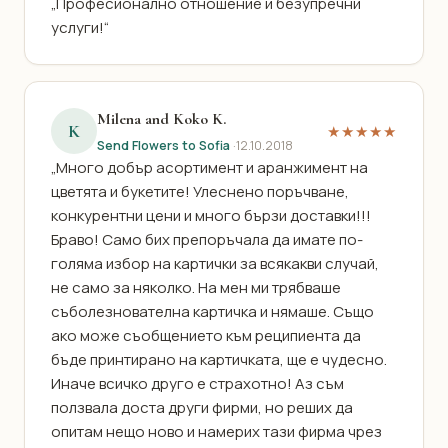
„Професионално отношение и безупречни
услуги!“
Milena and Koko K.
K
★★★★★
Send Flowers to Sofia
·
12.10.2018
„Много добър асортимент и аранжимент на
цветята и букетите! Улеснено поръчване,
конкурентни цени и много бързи доставки!!!
Браво! Само бих препоръчала да имате по-
голяма избор на картички за всякакви случай,
не само за няколко. На мен ми трябваше
съболезнователна картичка и нямаше. Също
ако може съобщението към реципиента да
бъде принтирано на картичката, ще е чудесно.
Иначе всичко друго е страхотно! Аз съм
ползвала доста други фирми, но реших да
опитам нещо ново и намерих тази фирма чрез