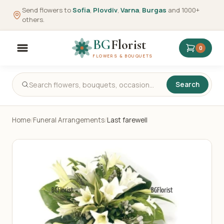
Send flowers to
Sofia
,
Plovdiv
,
Varna
,
Burgas
and 1000+
others.
BG
Florist
0
FLOWERS & BOUQUETS
Search
Home
/
Funeral Arrangements
/
Last farewell