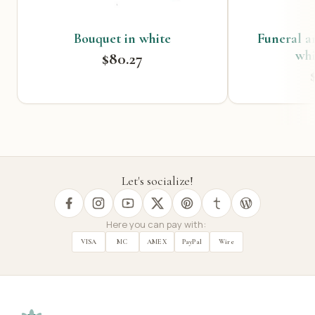
Bouquet in white
Funeral a
whi
$80.27
Let's socialize!
Here you can pay with:
VISA
MC
AMEX
PayPal
Wire