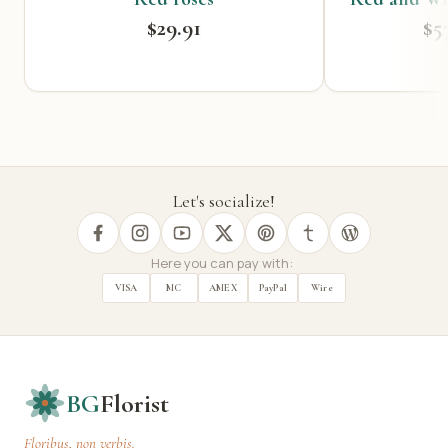
$29.91
$5
Let's socialize!
Here you can pay with:
VISA
MC
AMEX
PayPal
Wire
BG
Florist
Floribus, non verbis.