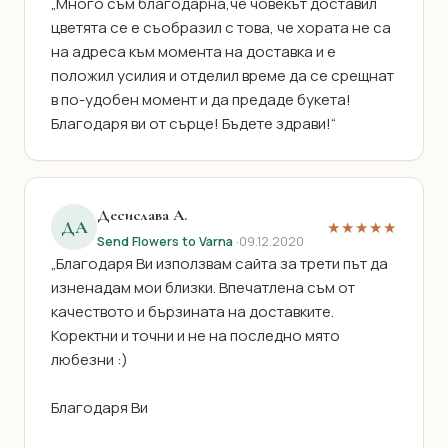
„Много съм благодарна,че човекът доставил
цветята се е съобразил с това, че хората не са
на адреса към момента на доставка и е
положил усилия и отделил време да се срещнат
в по-удобен момент и да предаде букета!
Благодаря ви от сърце! Бъдете здрави!“
Десислава А.
ДА
★★★★★
Send Flowers to Varna
·
09.12.2020
„Благодаря Ви използвам сайта за трети път да
изненадам мои близки. Впечатлена съм от
качеството и бързината на доставките.
Коректни и точни и не на последно мято
любезни :)
Благодаря Ви