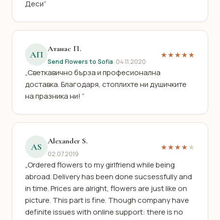
Деси“
Атанас П.
АП
★★★★★
Send Flowers to Sofia
·
04.11.2020
„Светкавично бърза и професионална
доставка. Благодаря, стоплихте ни душичките
на празника ни! “
Alexander S.
AS
★★★★
★
02.07.2019
„Ordered flowers to my girlfriend while being
abroad. Delivery has been done sucsessfully and
in time. Prices are alright, flowers are just like on
picture. This part is fine. Though company have
definite issues with online support: there is no