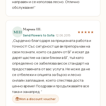
направен и се използва лесно. Отлично
обслужване!“
Марина Ш.
МШ
★★★★★
Send Flowers to Sofia
·
12.06.2015
„Сърдечно благодаря за прицизната работа и
точност! Със сигурност ще ви препоръчам на
свои познати, които са далеч от БГ и искат да
дарят щастие на свои близки в БГ, тъй като
определено се забелязва висок стандарт на
предоставената от вас услуга. Не може да не
се отбележи и опцията за бързо и лесно
онлайн заплащане, което спестява доста
ценно време! Поздрави и продължавайте все
така и занапред. “
Won a discount voucher