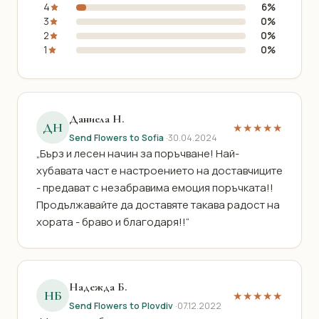
4
6%
3
0%
2
0%
1
0%
Даниела Н.
ДН
★★★★★
Send Flowers to Sofia
·
30.04.2024
„Бърз и лесен начин за поръчване! Най-
хубавата част е настроението на доставчиците
- предават с незабравима емоция поръчката!!
Продължавайте да доставяте такава радост на
хората - браво и благодаря!!“
Надежда Б.
НБ
★★★★★
Send Flowers to Plovdiv
·
07.12.2022