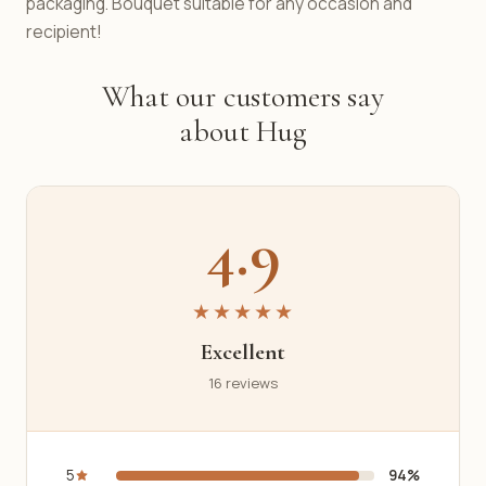
packaging. Bouquet suitable for any occasion and
recipient!
What our customers say
about Hug
4.9
★★★★★
Excellent
16 reviews
5
94%