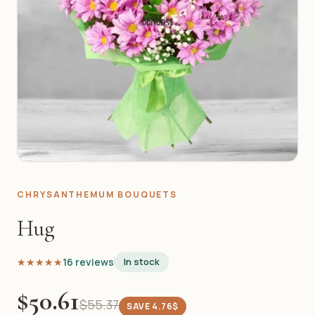
CHRYSANTHEMUM BOUQUETS
Hug
★★★★★
★★★★★
16 reviews
In stock
$50.61
$55.37
SAVE 4.76$