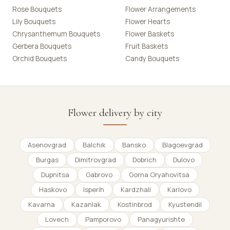
Rose Bouquets
Flower Arrangements
Lily Bouquets
Flower Hearts
Chrysanthemum Bouquets
Flower Baskets
Gerbera Bouquets
Fruit Baskets
Orchid Bouquets
Candy Bouquets
Flower delivery by city
Asenovgrad
Balchik
Bansko
Blagoevgrad
Burgas
Dimitrovgrad
Dobrich
Dulovo
Dupnitsa
Gabrovo
Gorna Oryahovitsa
Haskovo
Isperih
Kardzhali
Karlovo
Kavarna
Kazanlak
Kostinbrod
Kyustendil
Lovech
Pamporovo
Panagyurishte