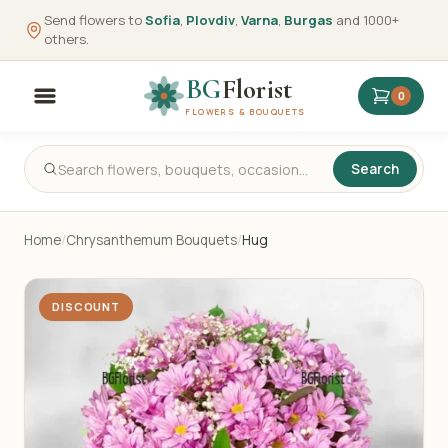
Send flowers to
Sofia
,
Plovdiv
,
Varna
,
Burgas
and 1000+
others.
BG
Florist
0
FLOWERS & BOUQUETS
Search
Home
/
Chrysanthemum Bouquets
/
Hug
DISCOUNT