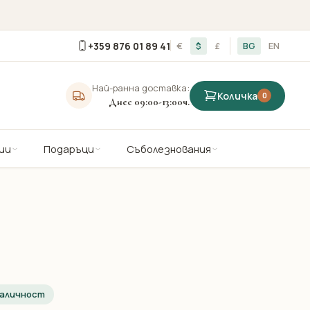
+359 876 01 89 41
€
$
£
BG
EN
Най-ранна доставка:
Количка
0
Днес 09:00-13:00ч.
ии
Подаръци
Съболезнования
наличност