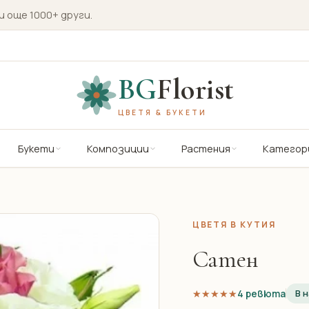
и още 1000+ други.
BG
Florist
ЦВЕТЯ & БУКЕТИ
Букети
Композиции
Растения
Категор
ЦВЕТЯ В КУТИЯ
Сатен
★★★★★
★★★★★
4 ревюта
В 