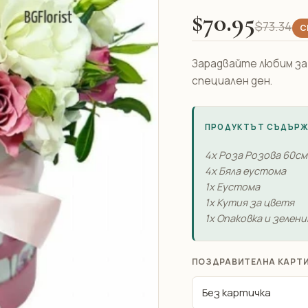
$70.95
$73.34
С
Зарадвайте любим за 
специален ден.
ПРОДУКТЪТ СЪДЪР
4x Роза Розова 60см
4x Бяла еустома
1x Еустома
1x Кутия за цветя
1x Опаковка и зелени
ПОЗДРАВИТЕЛНА КАРТ