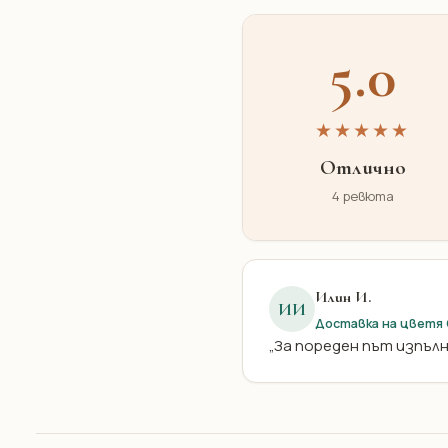
5.0
★★★★★
Отлично
4 ревюта
Илин И.
ИИ
Доставка на цветя
„За пореден път изпълн