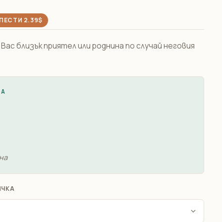
ПЕСТИ 2.39$
Вас близък приятел или роднина по случай неговия
ЖА
на
ИЧКА