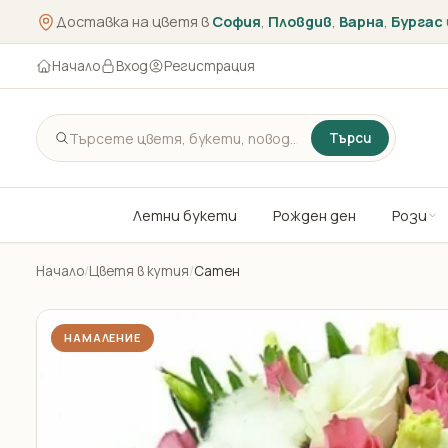
Доставка на цветя в
София
,
Пловдив
,
Варна
,
Бургас
Начало
Вход
Регистрация
Търси
Летни букети
Рожден ден
Рози
Начало
/
Цветя в кутия
/
Сатен
НАМАЛЕНИЕ