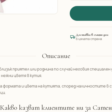
Доставка в същия ден
в цялата страна
Описание
близък приятел или роднина по случай неговия специален 
 нежни цветя в кутия.
на формата и цвета на кутията, според наличностите в
ци.
Какво казват клиентите ни за Сате