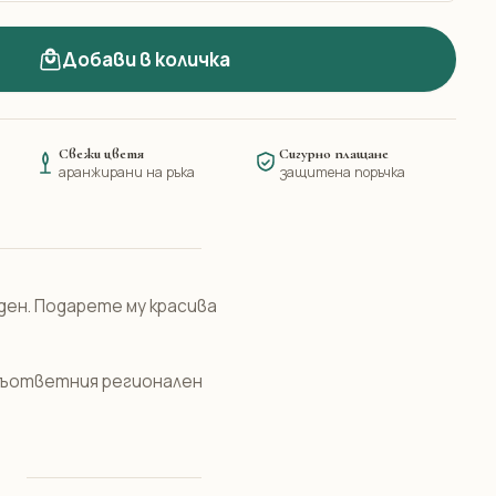
Добави в количка
Свежи цветя
Сигурно плащане
аранжирани на ръка
защитена поръчка
ден. Подарете му красива
 съответния регионален
н