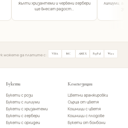
жълти хризантеми и червени гербери
лилиуми, ал
ще внесат радост...
зел
VISA
MC
AMEX
PayPal
Wire
ук можете да платите с:
Букети
Композиции
Букети с рози
Цветни аранжировки
Букети с лилиуми
Сърца от цветя
Букети с хризантеми
Кошници с цветя
Букети с гербери
Кошници с плодове
Букети с орхидеи
Букети от бонбони