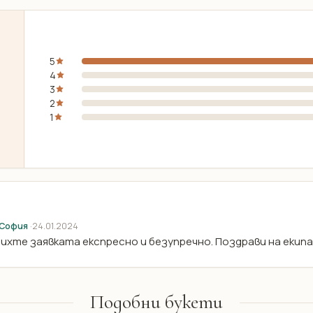
5
4
3
2
1
 София
·
24.01.2024
ихте заявката експресно и безупречно. Поздрави на екипа
Подобни букети