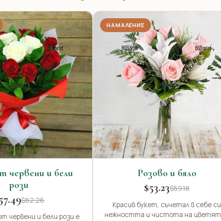
НАМАЛЕНИЕ
т червени и бели
Розово и бяло
рози
$53.23
$59.18
57.49
$62.26
Красив букет, съчетал в себе си
нежността и чистота на цветят
т червени и бели рози е