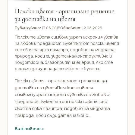
Полски цветя - оригинално решение
за доставка на цветя
Публикувано:
13.06.2015
Обновено:
12.08.2025
Полските цветя символизират искрени чувства
на любов и преданост. Букетът от полски цветя
със своята ярка палитра, подобно на мъдрата
природа, носи съзидателна/конструктивна и
ползотворна/благоприятна енергия. Ако сте
решили да изненадате някого с букет о
Полски цветя - оригиналното решение за
доставка на цветяПолските цветя
символизират искрени чувства на любов и
преданост. Букетът от полски цветя със
своята ярка палитра, подобно на мъдрата
природа, носи съзидателна/конс...
Виж повече »