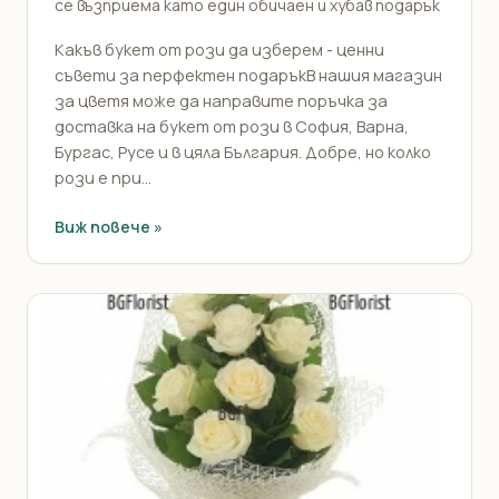
се възприема като един обичаен и хубав подарък
Какъв букет от рози да изберем - ценни
съвети за перфектен подаръкВ нашия магазин
за цветя може да направите поръчка за
доставка на букет от рози в София, Варна,
Бургас, Русе и в цяла България. Добре, но колко
рози е при...
Виж повече »