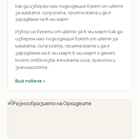
Как да изберем най-подходящия букет от цветя
за майката, съпругата, приятелката и да я
зарадваме на 8-ми март
Избор на букети от цветя за 8-ми март Как да
изберем най-подходящия букет от цветя за
майката, съпругата, приятелката и да я
зарадваме на 8-ми март 8-ми март е денят,
който отбелязва женската сила, красота и
значимостта...
Виж повече »