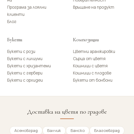
ни
Поверителност
Програма за лоялни
Връщане на продукт
клиенти
Блог
Букети
Композиции
Букети с рози
Цветни аранжировки
Букети с лилиуми
Сърца от цветя
Букети с хризантеми
Кошници с цветя
Букети с гербери
Кошници с плодове
Букети с орхидеи
Букети от бонбони
Доставка на цветя по градове
Асеновград
Балчик
Банско
Благоевград