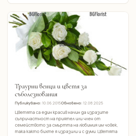
Траурни венци и цветя за
съболезнования
Публикувано:
10.06.2015
Обновено:
12.08.2025
Цветята са един красив начин да изразите
съпричастност на приятел или член от
семейството за смъртта на любимия им човек,
така както бихте я изразили и с думи. Цветята