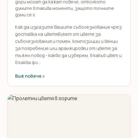
дори могат да кажат повече, отколкото
думите в такива моменти, защото точните
думи се г
Как да изразите Вашите съболезнования чрез
доставка на цветяБукет от цветя за
съболезнования и помен, композиции и венци
за погребение или аранжировки от цветя за
тъжен повод - какво да изберем, в какъв цвят и
в каква фо...
Виж повече »