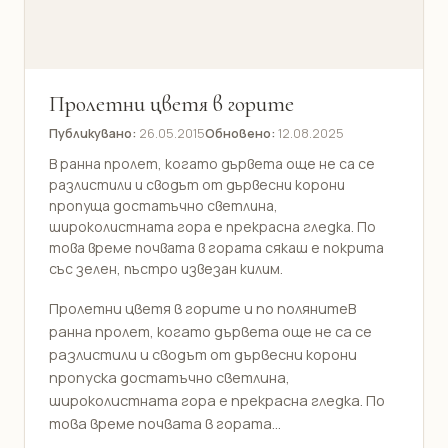
Пролетни цветя в горите
Публикувано:
26.05.2015
Обновено:
12.08.2025
В ранна пролет, когато дървета още не са се
разлистили и сводът от дървесни корони
пропуща достатъчно светлина,
широколистната гора е прекрасна гледка. По
това време почвата в гората сякаш е покрита
със зелен, пъстро извезан килим.
Пролетни цветя в горите и по полянитеВ
ранна пролет, когато дървета още не са се
разлистили и сводът от дървесни корони
пропуска достатъчно светлина,
широколистната гора е прекрасна гледка. По
това време почвата в гората...