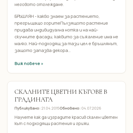
неговото отглеждане.
БРЪШЛЯН - какво знаем за растението,
прегръщащо горитеПълзящото растение
придава индивидуална нотка и на най-
скучните фасади, каквито за съжаление има не
малко. Най-подходящ за тази цел е бръшлянът,
защото запазва декора...
Виж повече »
СКАЛНИТЕ ЦВЕТНИ КЪТОВЕ В
ГРАДИНАТА
Публикувано:
21.04.2015
Обновено:
04.07.2026
Научете как да изградите красив скален цветен
кът с подходящи растения и грижи.