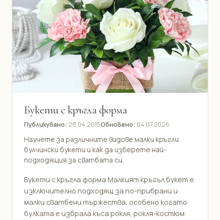
Букети с кръгла форма
Публикувано:
28.04.2015
Обновено:
04.07.2026
Научете за различните видове малки кръгли
булчински букети и как да изберете най-
подходящия за сватбата си.
Букети с кръгла форма Малкият кръгъл букет е
изключително подходящ за по-прибрани и
малки сватбени тържества, особено когато
булката е избрала къса рокля, рокля-костюм