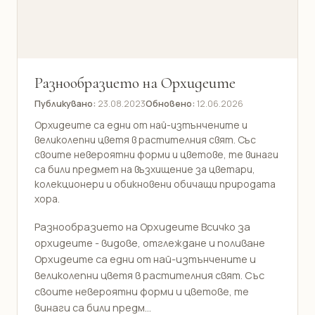
Разнообразието на Орхидеите
Публикувано:
23.08.2023
Обновено:
12.06.2026
Орхидеите са едни от най-изтънчените и
великолепни цветя в растителния свят. Със
своите невероятни форми и цветове, те винаги
са били предмет на възхищение за цветари,
колекционери и обикновени обичащи природата
хора.
Разнообразието на Орхидеите Всичко за
орхидеите - видове, отглеждане и поливане
Орхидеите са едни от най-изтънчените и
великолепни цветя в растителния свят. Със
своите невероятни форми и цветове, те
винаги са били предм...