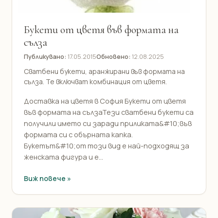
Букети от цветя във формата на
сълза
Публикувано:
17.05.2015
Обновено:
12.08.2025
Сватбени букети, аранжирани във формата на
сълза. Те включват комбинация от цветя.
Доставка на цветя в София Букети от цветя
във формата на сълзаТези сватбени букети са
получили името си заради приликата&#10;във
формата си с обърната капка.
Букетът&#10;от този вид е най-подходящ за
женската фигура и е...
Виж повече »