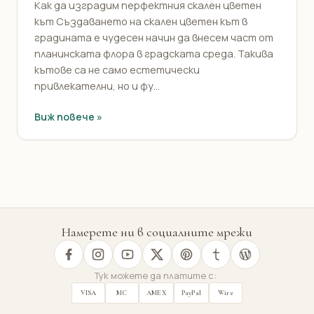
Как да изградим перфектния скален цветен
кът Създаването на скален цветен кът в
градината е чудесен начин да внесем част от
планинската флора в градската среда. Такива
кътове са не само естетически
привлекателни, но и фу...
Виж повече »
Намерете ни в социалните мрежи
Тук можете да платите с:
VISA
MC
AMEX
PayPal
Wire