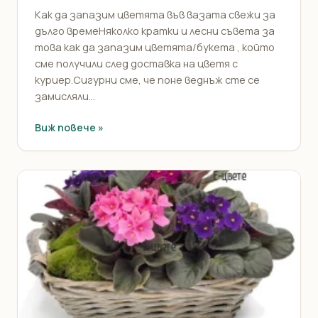
Как да запазим цветята във вазата свежи за
дълго времеНяколко кратки и лесни съвета за
това как да запазим цветята/букета , който
сме получили след доставка на цветя с
куриер.Сигурни сме, че поне веднъж сте се
замисляли...
Виж повече »