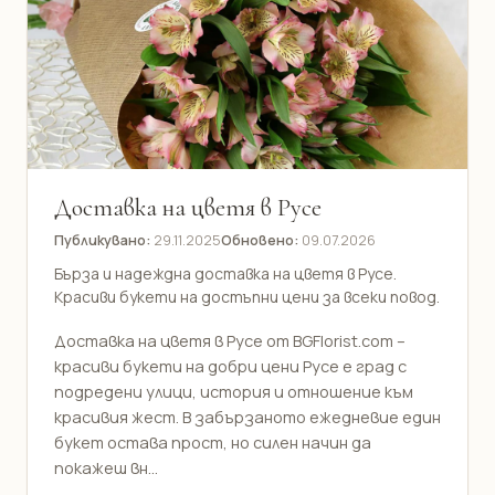
Доставка на цветя в Русе
Публикувано:
29.11.2025
Обновено:
09.07.2026
Бърза и надеждна доставка на цветя в Русе.
Красиви букети на достъпни цени за всеки повод.
Доставка на цветя в Русе от BGFlorist.com –
красиви букети на добри цени Русе е град с
подредени улици, история и отношение към
красивия жест. В забързаното ежедневие един
букет остава прост, но силен начин да
покажеш вн...