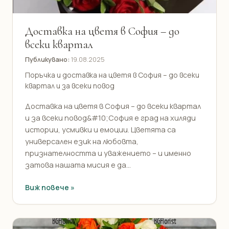
Доставка на цветя в София – до
всеки квартал
Публикувано:
19.08.2025
Поръчка и доставка на цветя в София – до всеки
квартал и за всеки повод
Доставка на цветя в София – до всеки квартал
и за всеки повод&#10;София е град на хиляди
истории, усмивки и емоции. Цветята са
универсален език на любовта,
признателността и уважението – и именно
затова нашата мисия е да...
Виж повече »