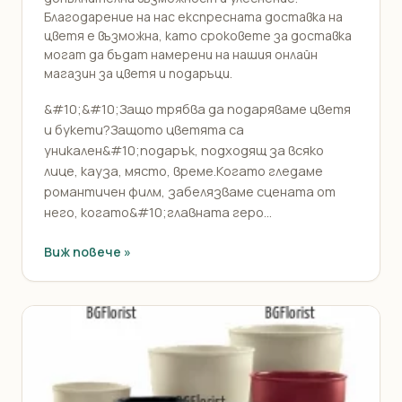
Благодарение на нас експресната доставка на
цветя е възможна, като сроковете за доставка
могат да бъдат намерени на нашия онлайн
магазин за цветя и подаръци.
&#10;&#10;Защо трябва да подаряваме цветя
и букети?Защото цветята са
уникален&#10;подарък, подходящ за всяко
лице, кауза, място, време.Когато гледаме
романтичен филм, забелязваме сцената от
него, когато&#10;главната геро...
Виж повече »