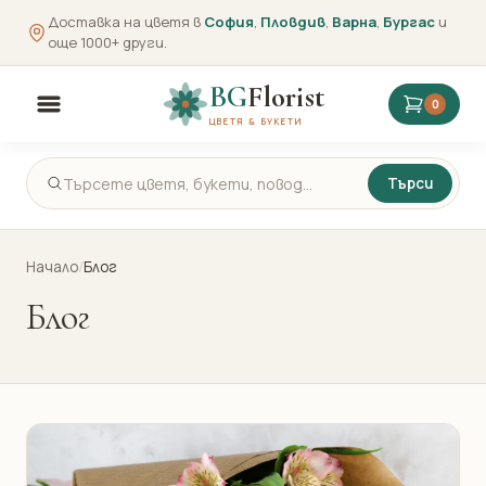
Доставка на цветя в
София
,
Пловдив
,
Варна
,
Бургас
и
още 1000+ други.
BG
Florist
0
ЦВЕТЯ & БУКЕТИ
Търси
Начало
/
Блог
Блог