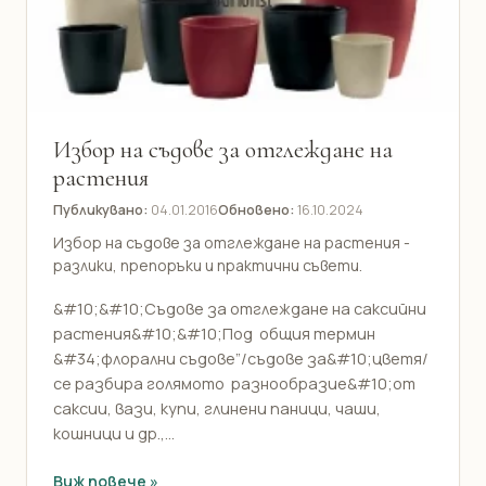
Избор на съдове за отглеждане на
растения
Публикувано:
04.01.2016
Обновено:
16.10.2024
Избор на съдове за отглеждане на растения -
разлики, препоръки и практични съвети.
&#10;&#10;Съдове за отглеждане на саксийни
растения&#10;&#10;Под общия термин
&#34;флорални съдове”/съдове за&#10;цветя/
се разбира голямото разнообразие&#10;от
саксии, вази, купи, глинени паници, чаши,
кошници и др.,...
Виж повече »