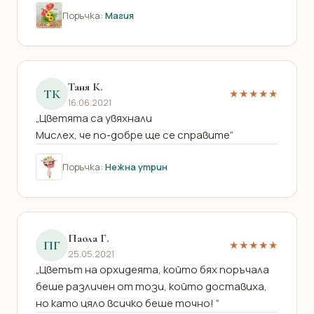
Поръчка:
Магия
Таня К.
ТК
★★★★★
16.06.2021
„Цветята са увяхнали
Мислех, че по-добре ще се справите“
Поръчка:
Нежна утрин
Паола Г.
ПГ
★★★★★
25.05.2021
„Цветът на орхидеята, който бях поръчала
беше различен от този, който доставиха,
но като цяло всичко беше точно! “