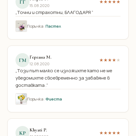
ГГ
★★★★★
15.08.2020
„Точни и страхотни, БЛАГОДАРЯ “
Поръчка:
Пастел
Гергана М.
ГМ
★★★★
★
12.08.2020
„Този път малко се изложихте като не ме
уведомихте своевременно за забавяне в
доставката .“
Поръчка:
Фиеста
Khyati P.
KP
★★★★★