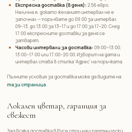
Експресна доставка (в деня):
2.56 евро.
Налична е, докато желаният интервал не е
започнал — поръчвате до 09:00 за интервал
09–13, до 13:00 за 13–17 и до 17:00 за 17–20. След
17:00 експресните доставки за деня се
затварят.
Часови интервали за доставка:
09:00–13:00,
13:00–17:00 или 17:00–20:00. Изборът на дата и
интервал става в стъпка 'Адрес' на поръчката.
Пълните условия за доставка може да видите на
тази страница
.
Локален цветар, гаранция за
свежест
Зад всяка доставка в Русе стои наш партньорски