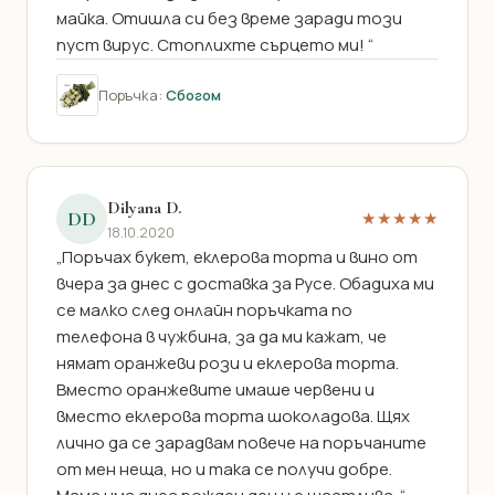
майка. Отишла си без време заради този
пуст вирус. Стоплихте сърцето ми! “
Поръчка:
Сбогом
Dilyana D.
DD
★★★★★
18.10.2020
„Поръчах букет, еклерова торта и вино от
вчера за днес с доставка за Русе. Обадиха ми
се малко след онлайн поръчката по
телефона в чужбина, за да ми кажат, че
нямат оранжеви рози и еклерова торта.
Вместо оранжевите имаше червени и
вместо еклерова торта шоколадова. Щях
лично да се зарадвам повече на поръчаните
от мен неща, но и така се получи добре.