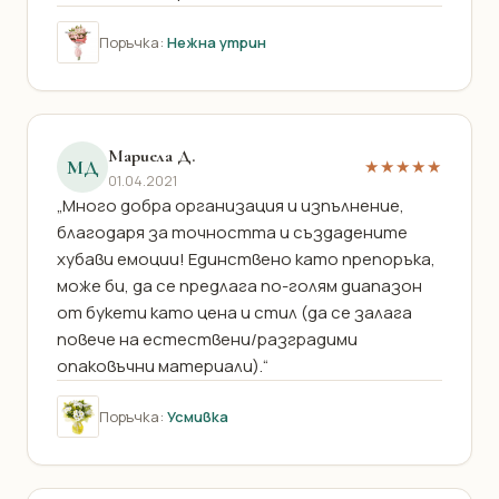
Поръчка:
Нежна утрин
Мариела Д.
МД
★★★★★
01.04.2021
„Много добра организация и изпълнение,
благодаря за точността и създадените
хубави емоции! Единствено като препоръка,
може би, да се предлага по-голям диапазон
от букети като цена и стил (да се залага
повече на естествени/разградими
опаковъчни материали).“
Поръчка:
Усмивка