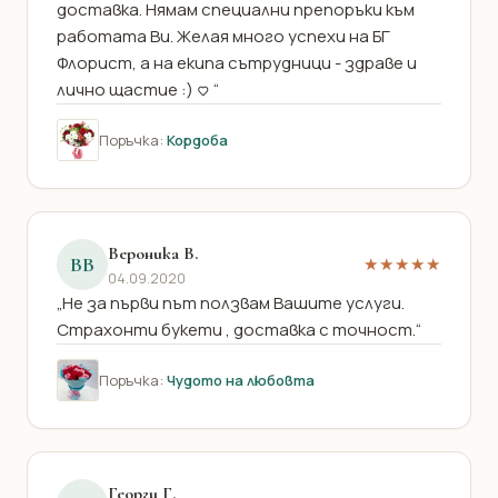
доставка. Нямам специални препоръки към
работата Ви. Желая много успехи на БГ
Флорист, а на екипа сътрудници - здраве и
лично щастие :) <3 “
Поръчка:
Кордоба
Вероника В.
ВВ
★★★★★
04.09.2020
„Не за първи път ползвам Вашите услуги.
Страхонти букети , доставка с точност.“
Поръчка:
Чудото на любовта
Георги Г.