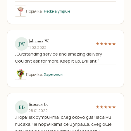
Поръчка:
Нежна утрин
Julianna W.
JW
★★★★★
11.02.2022
„Outstanding service and amazing delivery.
Couldn’t ask for more. Keep it up. Brilliant “
Поръчка:
Хармония
Емилия Б.
ЕБ
★★★★★
28.01.2022
„Поръчах сутринта, след около два часа ми
писаха, че поръчката се изпраща, след още