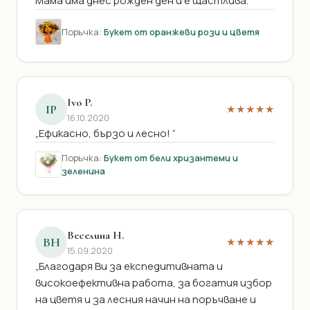
Мама има днес рожден ден и е щастлива. “
Поръчка:
Букет от оранжеви рози и цветя
Ivo P.
IP
★★★★★
16.10.2020
„Ефикасно, бързо и лесно! “
Поръчка:
Букет от бели хризантеми и
зеленина
Веселина Н.
ВН
★★★★★
15.09.2020
„Благодаря Ви за експедитивната и
високоефективна работа, за богатия избор
на цветя и за лесния начин на поръчване и