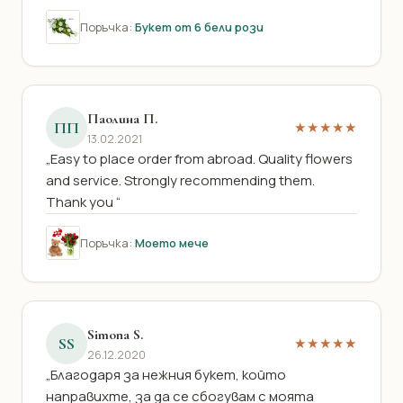
Поръчка:
Букет от 6 бели рози
Паолина П.
ПП
★★★★★
13.02.2021
„Easy to place order from abroad. Quality flowers
and service. Strongly recommending them.
Thank you “
Поръчка:
Моето мече
Simona S.
SS
★★★★★
26.12.2020
„Благодаря за нежния букет, който
направихте, за да се сбогувам с моята