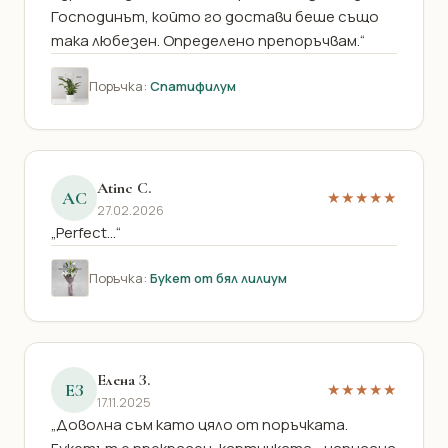
Господинът, който го достави беше също
така любезен. Определено препоръчвам.“
Поръчка:
Спатифилум
Atinc C.
AC
★★★★★
27.02.2026
„Perfect...“
Поръчка:
Букет от бял лилиум
Елена З.
ЕЗ
★★★★★
17.11.2025
„Доволна съм като цяло от поръчката.