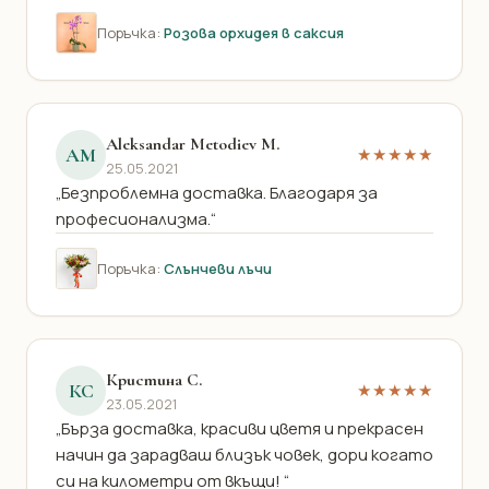
Поръчка:
Розова орхидея в саксия
Aleksandar Metodiev M.
AM
★★★★★
25.05.2021
„Безпроблемна доставка. Благодаря за
професионализма.“
Поръчка:
Слънчеви лъчи
Кристина С.
КС
★★★★★
23.05.2021
„Бърза доставка, красиви цветя и прекрасен
начин да зарадваш близък човек, дори когато
си на километри от вкъщи! “