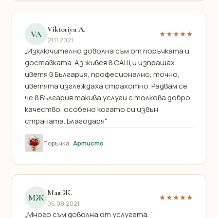
Viktoriya A.
VA
★★★★★
21.11.2021
„Изключително доволна съм от поръчката и
доставката. Аз живея в САЩ и изпращах
цветя в България, професионално, точно,
цветята изглеждаха страхотно. Радвам се
че в България такива услуги с толкова добро
качество, особено когато си извън
страната. Благодаря“
Поръчка:
Артисто
Мая Ж.
МЖ
★★★★★
06.08.2021
„Много съм доволна от услугата. “