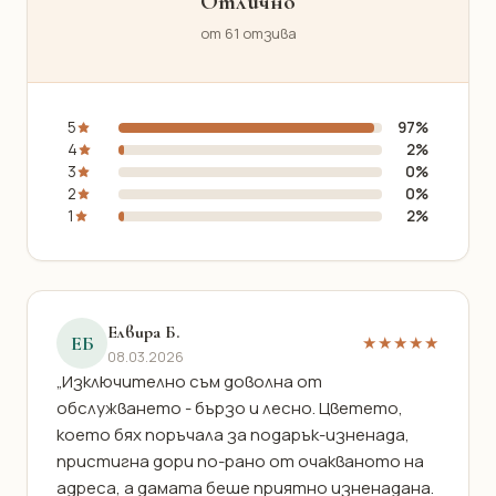
Отлично
от 61 отзива
5
97%
4
2%
3
0%
2
0%
1
2%
Елвира Б.
ЕБ
★★★★★
08.03.2026
„Изключително съм доволна от
обслужването - бързо и лесно. Цветето,
което бях поръчала за подарък-изненада,
пристигна дори по-рано от очакваното на
адреса, а дамата беше приятно изненадана.