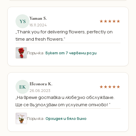
Yaman S.
YS
★★★★★
16.11.2024
„Thank you for delivering flowers, perfectly on
time and fresh flowers.“
Поръчка:
Букет от 7 червени рози
Eleonora K.
EK
★★★★★
26.06.2023
„На време доставка и любезно обслужване.
Ще се възползвам от услугите отново! “
Поръчка:
Орхидея и бяло вино