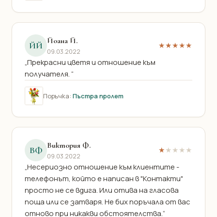
Йоана Й.
ЙЙ
★★★★★
09.03.2022
„Прекрасни цветя и отношение към
получателя. “
Поръчка:
Пъстра пролет
Виктория Ф.
ВФ
★
★★★★
09.03.2022
„Несериозно отношение към клиентите -
телефонът, който е написан в "Контакти"
просто не се вдига. Или отива на гласова
поща или се затваря. Не бих поръчала от вас
отново при никакви обстоятелства.“