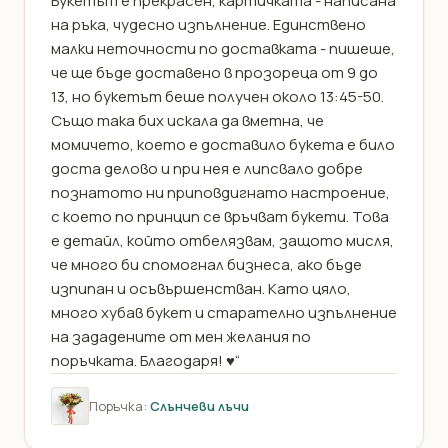
Букетът е прекрасен, картичката - написана
на ръка, чудесно изпълнение. Единствено
малки неточности по доставката - пишеше,
че ще бъде доставено в прозореца от 9 до
13, но букетът беше получен около 13:45-50.
Също така бих искала да вметна, че
момичето, което е доставило букета е било
доста делово и при нея е липсвало добре
познатото ни приповдигнато настроение,
с което по принцип се връчват букети. Това
е детайл, който отбелязвам, защото мисля,
че много би спомогнал бизнеса, ако бъде
изпипан и осъвършенстван. Като цяло,
много хубав букет и старателно изпълнение
на зададените от мен желания по
поръчката. Благодаря! ♥️“
Поръчка:
Слънчеви лъчи