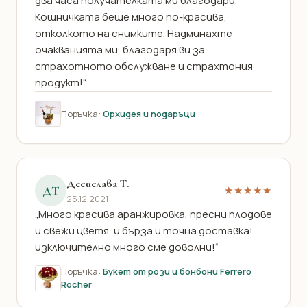
два часа получателката ми благодари.
Кошничката беше много по-красива,
отколкото на снимките. Надминахте
очакванията ми, благодаря ви за
страхотното обслужване и страхтония
продукт!“
Поръчка:
Орхидея и подаръци
Десислава Т.
ДТ
★★★★★
25.12.2021
„Много красива аранжировка, пресни плодове
и свежи цветя, и бърза и точна доставка!
изключително много сме доволни!“
Поръчка:
Букет от рози и бонбони Ferrero
Rocher