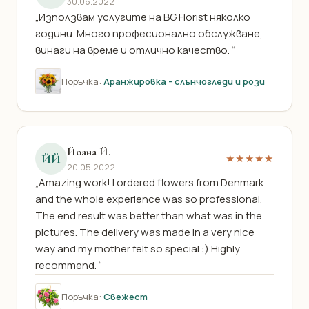
30.06.2022
„Използвам услугите на BG Florist няколко
години. Много професионално обслужване,
винаги на време и отлично качество. “
Поръчка:
Аранжировка - слънчогледи и рози
Йоана Й.
ЙЙ
★★★★★
20.05.2022
„Amazing work! I ordered flowers from Denmark
and the whole experience was so professional.
The end result was better than what was in the
pictures. The delivery was made in a very nice
way and my mother felt so special :) Highly
recommend. “
Поръчка:
Свежест