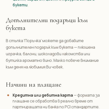
букети
.
Допълнителни подаръци към
букета
В стъпка 'Поръчка' можете да добавите
допълнителен подарък към букета — плюшена
играчка, балони, шоколадови лакомства или
бутилка ароматно вино. Малко повече внимание
към деня на любимия Ви човек.
Начини на плащане
Кредитна или дебитна карта
— формата за
плащане се обработва в реално време от
партниращата ни банка по PCI стандартите.