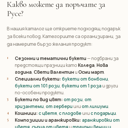
Какво можете да поръчате за
Русе?
В нашия каталог ще откриете подходящ подарък
за всеки повод. Категориите са организирани, за
да намерите бързо желания продукт:
Сезонни и тематични букети
— подбрани за
предстоящи празници като
Коледа
,
Нова
година
,
Свети Валентин
и
Осми март
.
Специални букети:
букети от бонбони
,
букети от 101 рози
,
букети от 1 роза
и други
по-особени продукти.
Букети по вид цвят:
от рози
,
от
хризантеми
,
от гербери
или
от лилиуми
.
Кошници:
с цветя
,
с плодове
или
с подаръци
.
Композиции и аранжировки:
аранжировки от
цветя
,
сърца от цветя
и
траурни венци и