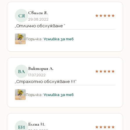
Свилен Я.
СЯ
★★★★★
29.08.2022
„Отлично обслужване “
Поръчка:
Усмивка за теб
Виктория А.
ВА
★★★★★
17.07.2022
„Страхотно обслужване !!!“
Поръчка:
Усмивка за теб
Елена И.
ЕИ
★★★★★