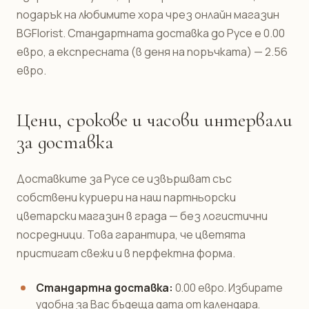
подарък на любимите хора чрез онлайн магазин
BGFlorist. Стандартната доставка до Русе е 0.00
евро, а експресната (в деня на поръчката) — 2.56
евро.
Цени, срокове и часови интервали
за доставка
Доставките за Русе се извършват със
собствени куриери на наш партньорски
цветарски магазин в града — без логистични
посредници. Това гарантира, че цветята
пристигат свежи и в перфектна форма.
Стандартна доставка:
0.00 евро. Избирате
удобна за Вас бъдеща дата от календара.