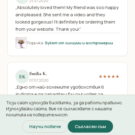
21.07.2020
„Absolutely loved them! My friend was soo happy
and pleased. She sent me a video and they
looked gorgeous! I’ll definitely be ordering them
from your website. Thank you!“
Поръчка:
Букет от лилиуми и алстромерии
Emilia K.
EK
★★★★★
07.07.2020
„Едно от най-големите удоволствия в
живота е да зарадваш близък човек за
празника. За осъществяване на тази идея ми
Този сайт използва бисквитки, за да работи правилно.
помогна екипа на БГФлорист, който достави
Използвайки сайта, Вие се съгласявате с нашата
политика на поверителност.
заявената поръчка от много красива
кошница с рози и лилиуми за рождения ден на
Научи повече
Съгласен съм
майка ми ... изненадата беше огромна и тя