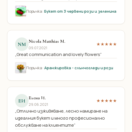
Поръчка:
Букет от 3 червени рози и зеленина
Nicola Matthias M.
NM
★★★★★
09.07.2021
„Great communication and lovely flowers“
Поръчка:
Аранжировка - слънчогледи и рози
Елена И.
ЕИ
★★★★★
29.06.2021
„Oтлично изживяване, лесно намиране на
идеалния букет и много професионално
обслужване на клиентите“