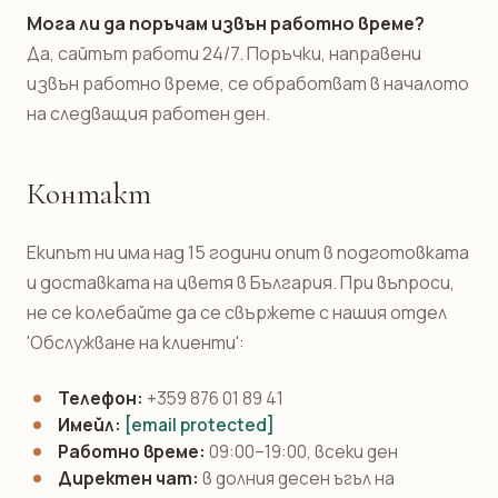
Мога ли да поръчам извън работно време?
Да, сайтът работи 24/7. Поръчки, направени
извън работно време, се обработват в началото
на следващия работен ден.
Контакт
Екипът ни има над 15 години опит в подготовката
и доставката на цветя в България. При въпроси,
не се колебайте да се свържете с нашия отдел
'Обслужване на клиенти':
Телефон:
+359 876 01 89 41
Имейл:
[email protected]
Работно време:
09:00–19:00, всеки ден
Директен чат:
в долния десен ъгъл на