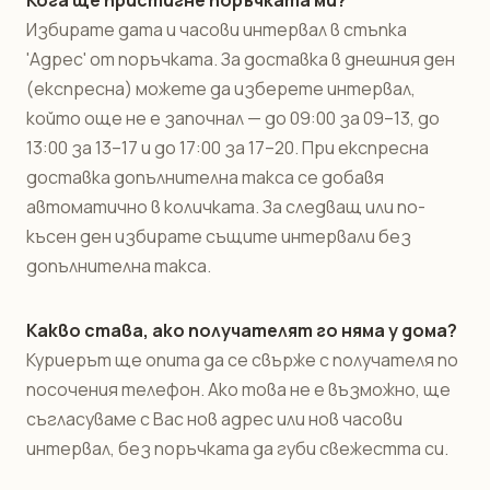
Кога ще пристигне поръчката ми?
Избирате дата и часови интервал в стъпка
'Адрес' от поръчката. За доставка в днешния ден
(експресна) можете да изберете интервал,
който още не е започнал — до 09:00 за 09–13, до
13:00 за 13–17 и до 17:00 за 17–20. При експресна
доставка допълнителна такса се добавя
автоматично в количката. За следващ или по-
късен ден избирате същите интервали без
допълнителна такса.
Какво става, ако получателят го няма у дома?
Куриерът ще опита да се свърже с получателя по
посочения телефон. Ако това не е възможно, ще
съгласуваме с Вас нов адрес или нов часови
интервал, без поръчката да губи свежестта си.