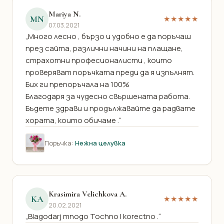
Mariya N.
MN
★★★★★
07.03.2021
„Много лесно , бързо и удобно е да поръчаш
през сайта, различни начини на плащане,
страхотни професионалисти , които
проверяват поръчката преди да я изпълнят.
Бих ги препоръчала на 100%
Благодаря за чудесно свършената работа.
Бъдете здрави и продължавайте да радвате
хората, които обичаме .“
Поръчка:
Нежна целувка
Krasimira Velichkova A.
KA
★★★★★
20.02.2021
„Blagodarj mnogo Tochno I korectno .“