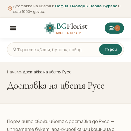
Доставка на цветя в
София
,
Пловдив
,
Варна
,
Бургас
и
още 1000+ други.
BG
Florist
0
ЦВЕТЯ & БУКЕТИ
Търси
Начало
/
Доставка на цветя Русе
Доставка на цветя Русе
Поръчайте свежи цветя с доставка до Русе —
изпратете букет, аранжировка или кошница с