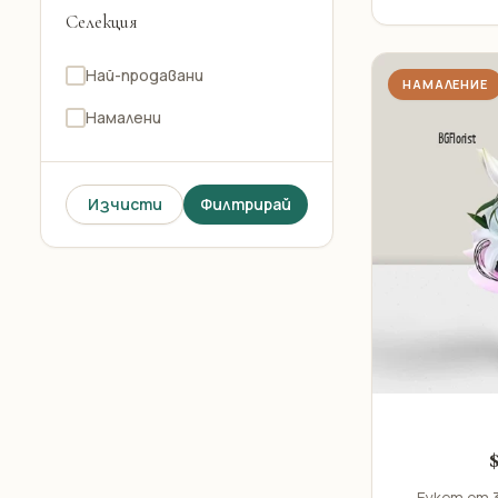
Селекция
Хризантема зелена
Хризантема розова
Най-продавани
НАМАЛЕНИЕ
Гербер Бял
Намалени
Гербер Розов
Алстромерия Розова
Изчисти
Филтрирай
Алстромерия
Алстромерия Бяла
Карамфил Червен
Карамфил Бял
Карамфил Розов
Спрей рози
Еустома