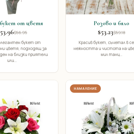
букет от цветя
Розово и бяло
53.96
$53.23
$56.95
$59.18
елегантен букет от
Красив букет, съчетал в се
ни цветя, подходящ за
нежността и чистота на цв
ден на близки приятели
мил танц...
или...
НАМАЛЕНИЕ