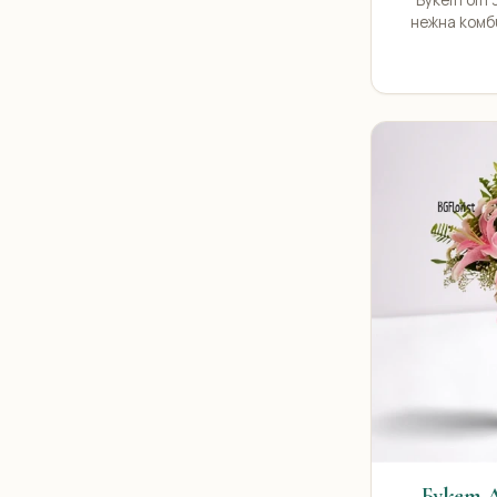
Букет от 3
нежна комб
Карамфил
Букет 