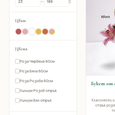
—
$
Цвят
Цветя
Роза Червена 60см
Роза Бяла 60см
Роза Розова 60см
Букет от 
Лилиум Розов стрък
Класически и
Лилиум Бял стрък
стрък розо
Хризантема Бяла
п