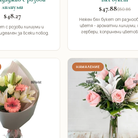
лилиуми
$47.88
$50.86
$48.27
Нежен бял букет от разноо
цветя - ароматни лилиуми,
ет с розови лилиуми и
гербери, копринени цветове
идеален за всеки повод.
НАМАЛЕНИЕ