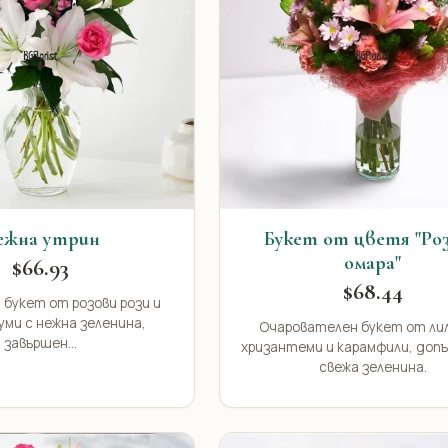
ежна утрин
Букет от цветя "Ро
омара"
$66.93
$68.44
 букет от розови рози и
уми с нежна зеленина,
Очарователен букет от ли
завършен...
хризантеми и карамфили, допъ
свежа зеленина.