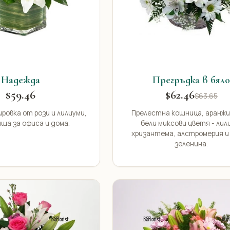
Надежда
Прегръдка в бял
$59.46
$62.46
$63.65
ровка от рози и лилиуми,
Прелестна кошница, аранжи
ща за офиса и дома.
бели миксови цветя - лил
хризантема, алстромерия и
зеленина.