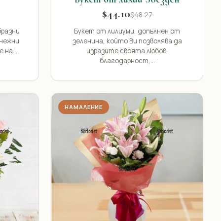
$44.10
$48.27
бразни
Букет от лилиуми, допълнен от
 нежни
зеленина, който Ви позволява да
 на...
изразите своята любов,
благодарност,...
НАМАЛЕНИЕ