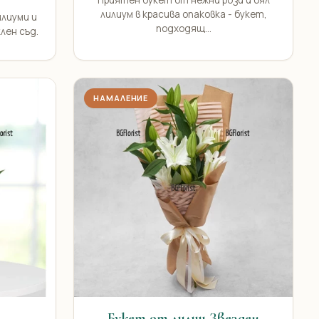
Приятен букет от нежни рози и бял
лилиум в красива опаковка - букет,
илиуми и
подходящ...
лен съд.
НАМАЛЕНИЕ
Букет от лилии Звезден