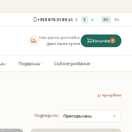
+359 876 01 89 41
€
$
£
BG
EN
Най-ранна доставка:
Количка
0
Днес 09:00-13:00ч.
ии
Подаръци
Съболезнования
42 продукти
Подреди по: