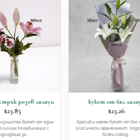
стрък розов лилиум
Букет от бял лили
$23.85
$23.26
 изчистен букет от един
Красив и нежен букет от бял 
в лилиум в комбинация с
класически аранжимент, под
одходяща за...
всеки повод...