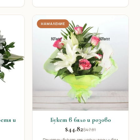
НАМАЛЕНИЕ
ветя и
Букет в бяло и розово
$44.82
$47.81