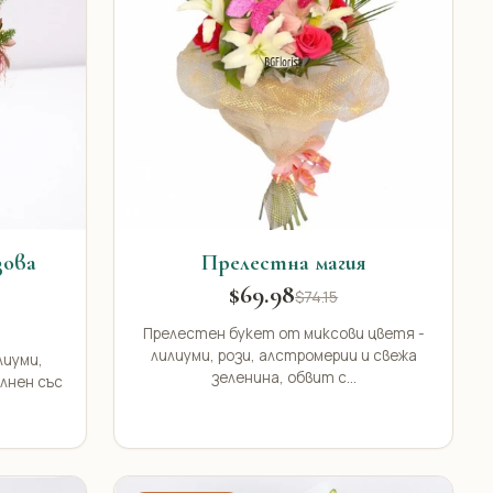
зова
Прелестна магия
$69.98
$74.15
Прелестен букет от миксови цветя -
лилиуми, рози, алстромерии и свежа
лиуми,
зеленина, обвит с...
лнен със