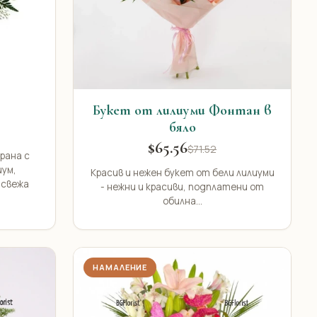
о
Букет от лилиуми Фонтан в
бяло
$65.56
$71.52
рана с
иум,
Красив и нежен букет от бели лилиуми
 свежа
- нежни и красиви, подплатени от
обилна...
НАМАЛЕНИЕ