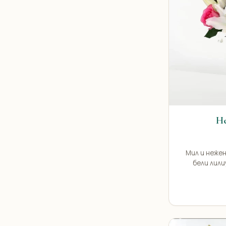
Н
Мил и нежен
бели лили