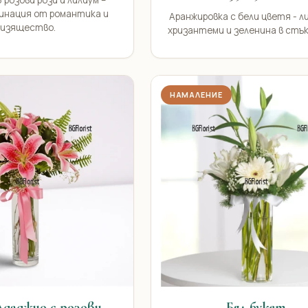
 розови рози и лилиум –
инация от романтика и
Аранжировка с бели цветя - л
изящество.
хризантеми и зеленина в стък
НАМАЛЕНИЕ
Ададжио с розови
Бял букет