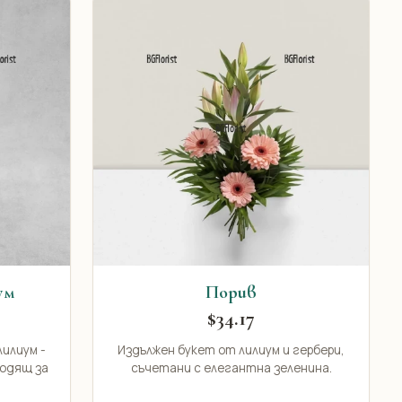
ум
Порив
$34.17
лилиум -
Издължен букет от лилиум и гербери,
ходящ за
съчетани с елегантна зеленина.