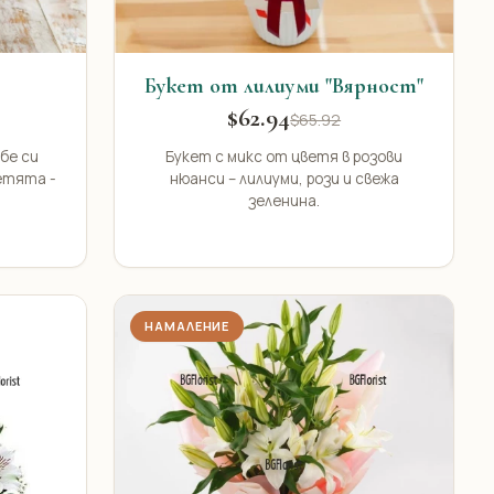
Букет от лилиуми "Вярност"
$62.94
$65.92
бе си
Букет с микс от цветя в розови
етята -
нюанси – лилиуми, рози и свежа
зеленина.
НАМАЛЕНИЕ