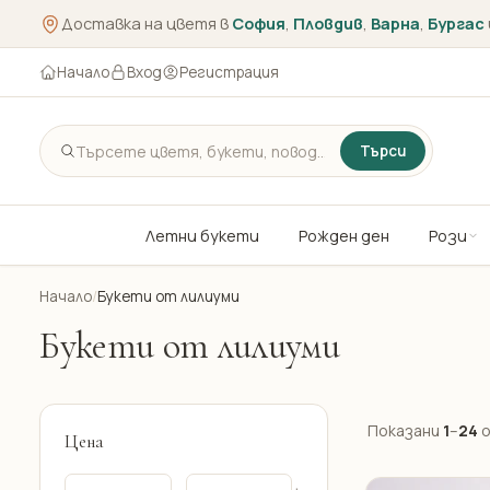
Доставка на цветя в
София
,
Пловдив
,
Варна
,
Бургас
Начало
Вход
Регистрация
Търси
Летни букети
Рожден ден
Рози
Начало
/
Букети от лилиуми
Букети от лилиуми
Показани
1
–
24
Цена