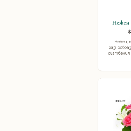
Нежен 
$
Нежен, 
разнообраз
сватбения 