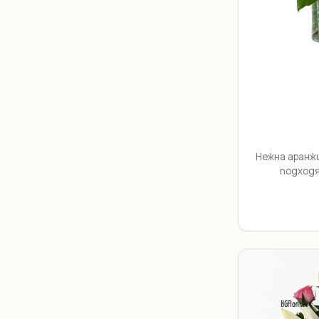
Нежна аранжи
подходя