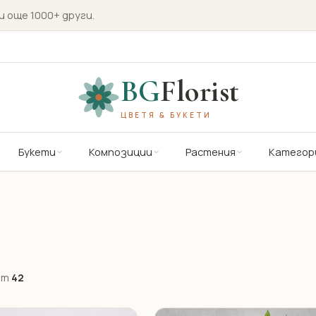
и още 1000+ други.
BG
Florist
ЦВЕТЯ & БУКЕТИ
Букети
Композиции
Растения
Категор
от
42