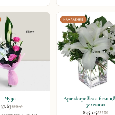
НАМАЛЕНИЕ
Чудо
Аранжировка с бели ц
зеленина
$37.63
$39.41
$35.05
$37.39