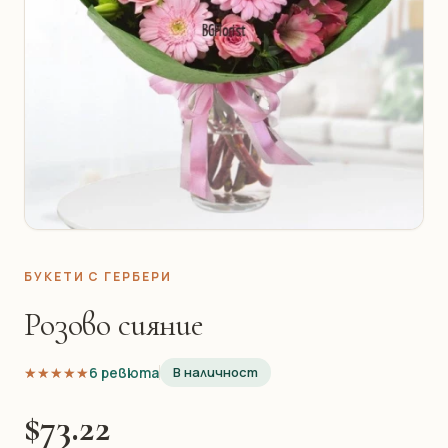
БУКЕТИ С ГЕРБЕРИ
Розово сияние
★★★★★
★★★★★
6 ревюта
В наличност
$73.22