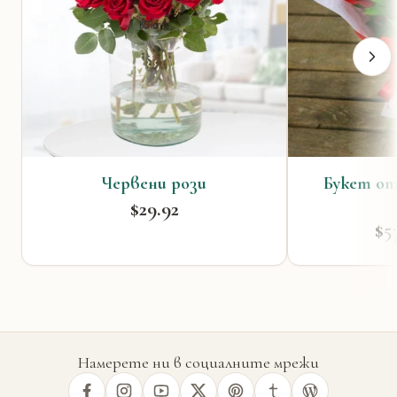
Червени рози
Букет от
$29.92
$5
Намерете ни в социалните мрежи