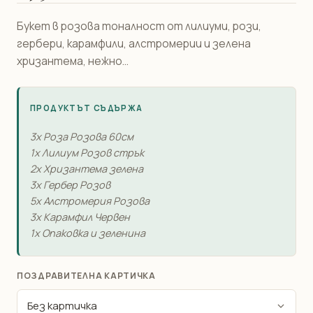
Букет в розова тоналност от лилиуми, рози,
гербери, карамфили, алстромерии и зелена
хризантема, нежно...
ПРОДУКТЪТ СЪДЪРЖА
3x Роза Розова 60см
1x Лилиум Розов стрък
2x Хризантема зелена
3x Гербер Розов
5x Алстромерия Розова
3x Карамфил Червен
1x Опаковка и зеленина
ПОЗДРАВИТЕЛНА КАРТИЧКА