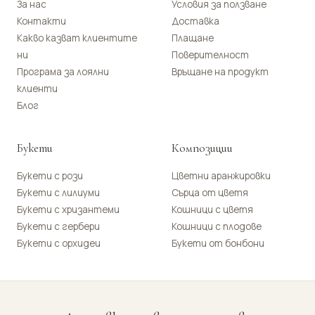
За нас
Условия за ползване
Контакти
Доставка
Какво казват клиентите
Плащане
ни
Поверителност
Програма за лоялни
Връщане на продукт
клиенти
Блог
Букети
Композиции
Букети с рози
Цветни аранжировки
Букети с лилиуми
Сърца от цветя
Букети с хризантеми
Кошници с цветя
Букети с гербери
Кошници с плодове
Букети с орхидеи
Букети от бонбони