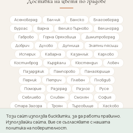
Доставка на цветя по градове
Асеновград
Балчик
Банско
Благоевград
Бургас
Варна
Велико Търново
Велинград
Габрово
Горна Оряховица
Димитровград
Добрич
Дулово
Дупница
Златни пясъци
Исперих
Каварна
Казанлък
Карлово
Костинброд
Кърджали
Кюстендил
Ловеч
Пазарджик
Пампорово
Панагюрище
Перник
Петрич
Плевен
Пловдив
Поморие
Разград
Разлог
Русе
Севлиево
Сливен
Смолян
София
Стара Загора
Троян
Търговище
Хасково
Царево
Шумен
Ямбол
Този сайт използва бисквитки, за да работи правилно.
Използвайки сайта, Вие се съгласявате с нашата
политика на поверителност.