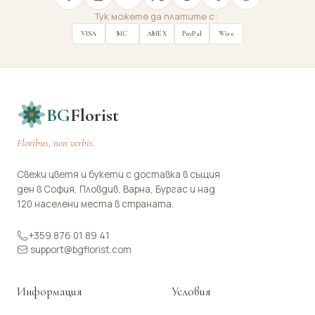
Тук можете да платите с:
VISA
MC
AMEX
PayPal
Wire
BG
Florist
Floribus, non verbis.
Свежи цветя и букети с доставка в същия
ден в София, Пловдив, Варна, Бургас и над
120 населени места в страната.
+359 876 01 89 41
support@bgflorist.com
Информация
Условия