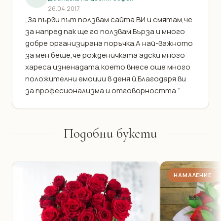
26.04.2017
„За първи път ползвам сайта ВИ и смятам,че
за напред пак ще го ползвам.Бърза и много
добре организирана поръчка.А най-важното
за мен беше,че рожденичката адски много
хареса изненадата,което внесе още много
положителни емоции в деня й.Благодаря ви
за професионализма и отговорността.“
Подобни букети
НАМАЛЕНИЕ