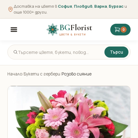
Доставка на цветя в
София
,
Пловдив
,
Варна
,
Бургас
и
още 1000+ други.
BG
Florist
0
ЦВЕТЯ & БУКЕТИ
Търси
Начало
/
Букети с гербери
/
Розово сияние