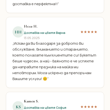
доставка е перфектна!!“
Нели Н.
НН
★★★★★
Доставка на цветя Варна
·
13.05.2025
„Искам да Ви благодаря за доброто Ви
обслужване, вниманието и старанието,
което полагате към клиентите си! Букетът
беше чудесен, а най - важното е че успяхте
да направите празника на майка ми
неповторим. Мога искрено да препоръчам
Вашите услуги! 😊“
Kamen S.
KS
★★★★★
Доставка на цветя София
·