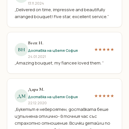
13.11.2024
„Delivered on time, impressive and beautifully
arranged bouquet! Five star, excellent service.“
Brett H.
BH
★★★★★
Доставка на цветя София
·
24.01.2021
„Amazing bouquet, my fiancee loved them. “
Дара М.
ДМ
★★★★★
Доставка на цветя София
·
22.12.2020
„Букетът е невероятен, доставката беше
изпълнена отлично- в точния час със
страхотно отношение. Всички детайли по