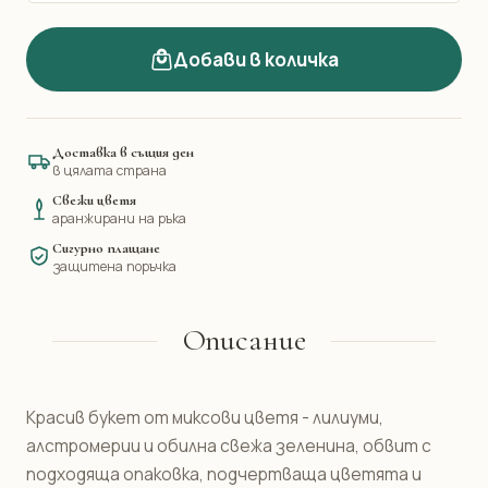
Добави в количка
Доставка в същия ден
в цялата страна
Свежи цветя
аранжирани на ръка
Сигурно плащане
защитена поръчка
Описание
Красив букет от миксови цветя - лилиуми,
алстромерии и обилна свежа зеленина, обвит с
подходяща опаковка, подчертваща цветята и