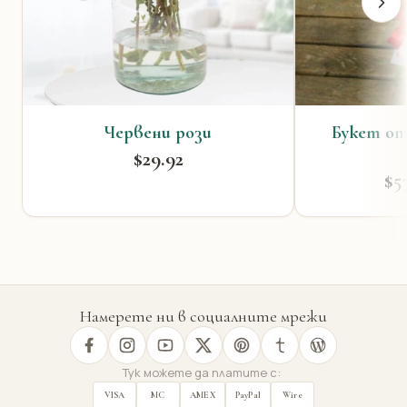
Червени рози
Букет от
$29.92
$5
Намерете ни в социалните мрежи
Тук можете да платите с:
VISA
MC
AMEX
PayPal
Wire