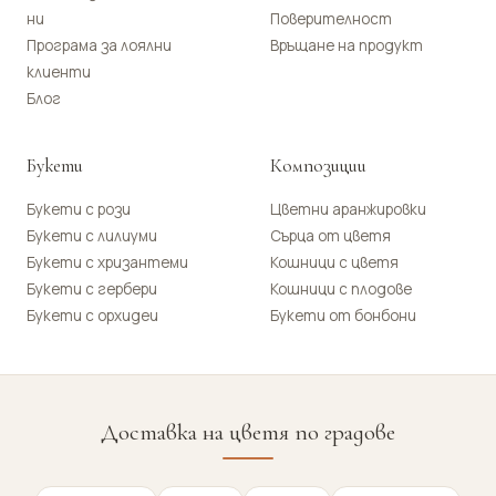
ни
Поверителност
Програма за лоялни
Връщане на продукт
клиенти
Блог
Букети
Композиции
Букети с рози
Цветни аранжировки
Букети с лилиуми
Сърца от цветя
Букети с хризантеми
Кошници с цветя
Букети с гербери
Кошници с плодове
Букети с орхидеи
Букети от бонбони
Доставка на цветя по градове