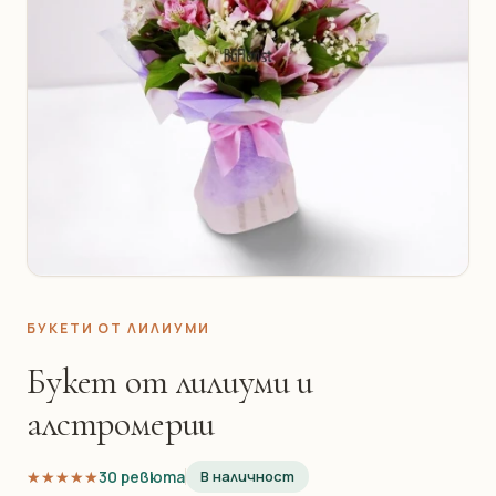
БУКЕТИ ОТ ЛИЛИУМИ
Букет от лилиуми и
алстромерии
★★★★★
★★★★★
30 ревюта
В наличност