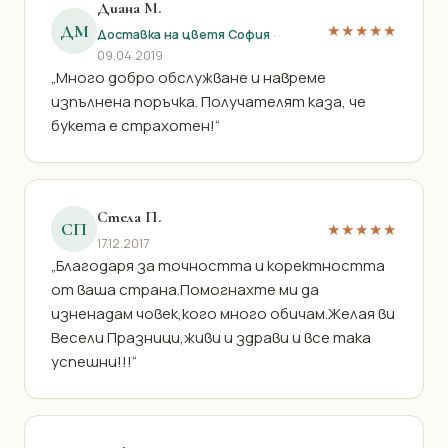
Диана М.
ДМ
★★★★★
Доставка на цветя София
·
09.04.2019
„Много добро обслужване и навреме
изпълнена поръчка. Получателят каза, че
букета е страхотен!“
Стела П.
СП
★★★★★
17.12.2017
„Благодаря за точността и коректността
от ваша страна.Помогнахте ми да
изненадам човек,кого много обичам.Желая ви
Весели Празници,живи и здрави и все така
успешни!!!“