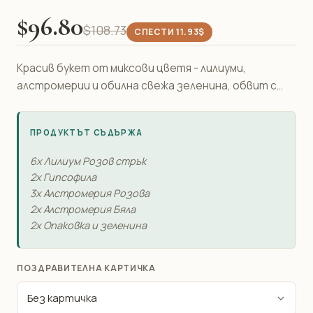
$96.80
$108.73
СПЕСТИ 11.93$
Красив букет от миксови цветя - лилиуми,
алстромерии и обилна свежа зеленина, обвит с...
ПРОДУКТЪТ СЪДЪРЖА
6x Лилиум Розов стрък
2x Гипсофила
3x Алстромерия Розова
2x Алстромерия Бяла
2x Опаковка и зеленина
ПОЗДРАВИТЕЛНА КАРТИЧКА