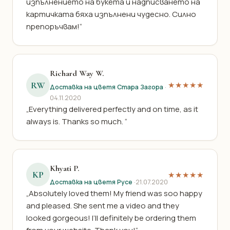
изпълнението на букета и надписването на
картичката бяха изпълнени чудесно. Силно
препоръчвам!“
Richard Way W.
RW
★★★★★
Доставка на цветя Стара Загора
·
04.11.2020
„Everything delivered perfectly and on time, as it
always is. Thanks so much. “
Khyati P.
KP
★★★★★
Доставка на цветя Русе
·
21.07.2020
„Absolutely loved them! My friend was soo happy
and pleased. She sent me a video and they
looked gorgeous! I’ll definitely be ordering them