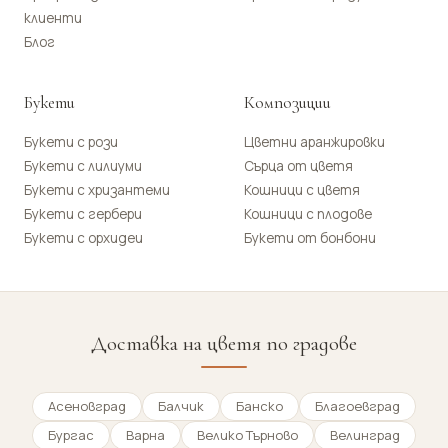
клиенти
Блог
Букети
Композиции
Букети с рози
Цветни аранжировки
Букети с лилиуми
Сърца от цветя
Букети с хризантеми
Кошници с цветя
Букети с гербери
Кошници с плодове
Букети с орхидеи
Букети от бонбони
Доставка на цветя по градове
Асеновград
Балчик
Банско
Благоевград
Бургас
Варна
Велико Търново
Велинград