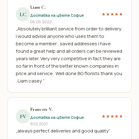
Liam C.
LC
★★★★★
Доставка на цветя София
·
06.05.2022
„Absolutely brilliant service from order to delivery.
I would advise anyone who uses them to
become a member , saved addresses I have
found a great help and all orders can be reviewed
years later. Very very competitive in fact they are
so far in front of the better known companies in
price and service . Well done BG florists thank you
. Liam casey “
Francois V.
FV
★★★★★
Доставка на цветя София
·
31.12.2021
„always perfect deliveries and good quality“