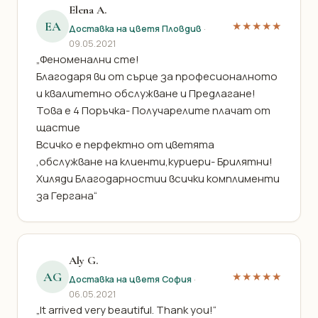
Elena A.
EA
★★★★★
Доставка на цветя Пловдив
·
09.05.2021
„Феноменални сте!
Благодаря ви от сърце за професионалното
и квалитетно обслужване и Предлагане!
Това е 4 Поръчка- Получарелите плачат от
щастие
Всичко е перфектно от цветята
,обслужване на клиенти,куриери- Брилятни!
Хиляди Благодарностии всички комплименти
за Гергана“
Aly G.
AG
★★★★★
Доставка на цветя София
·
06.05.2021
„It arrived very beautiful. Thank you!“