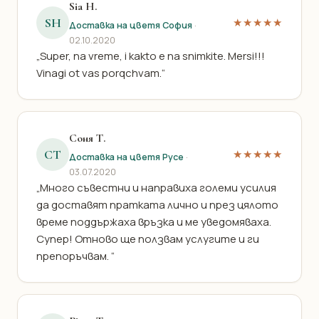
Sia H.
SH
★★★★★
Доставка на цветя София
·
02.10.2020
„Super, na vreme, i kakto e na snimkite. Mersi!!!
Vinagi ot vas porqchvam.“
Соня Т.
СТ
★★★★★
Доставка на цветя Русе
·
03.07.2020
„Много съвестни и направиха големи усилия
да доставят пратката лично и през цялото
време поддържаха връзка и ме уведомяваха.
Супер! Отново ще ползвам услугите и ги
препоръчвам. “