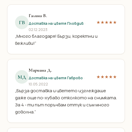
Галина В.
ГВ
★★★★★
Доставка на цветя Пловдив
·
02.12.2023
„Много благодаря! Бързи, коректни и
вежливи!“
Мариана Д.
МД
★★★★★
Доставка на цветя Габрово
·
10.05.2022
„Бърза доставка и цветето изглеждаше
даже още по-хубаво отколкото на снимката.
За 4 - ти път поръчвам оттук и съм много
доволна.“