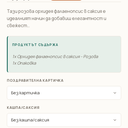
Тази розова орхидея фалаенопсис в саксия е
идеалният начин да добавиш елегантност и
свежест...
ПРОДУКТЪТ СЪДЪРЖА
1x Орхидея фалаенопсис в саксия - Розова
1x Опаковка
ПОЗДРАВИТЕЛНА КАРТИЧКА
КАШПА/САКСИЯ