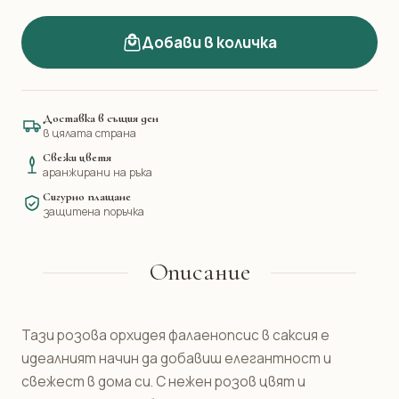
Добави в количка
Доставка в същия ден
в цялата страна
Свежи цветя
аранжирани на ръка
Сигурно плащане
защитена поръчка
Описание
Тази розова орхидея фалаенопсис в саксия е
идеалният начин да добавиш елегантност и
свежест в дома си. С нежен розов цвят и