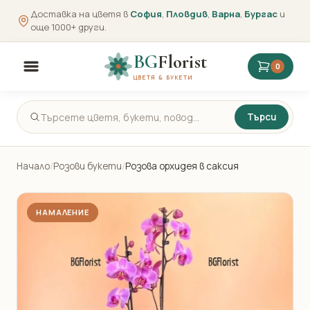
Доставка на цветя в
София
,
Пловдив
,
Варна
,
Бургас
и
още 1000+ други.
BG
Florist
0
ЦВЕТЯ & БУКЕТИ
Търси
Начало
/
Розови букети
/
Розова орхидея в саксия
НАМАЛЕНИЕ