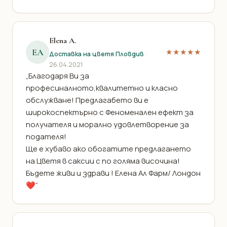
Elena A.
EA
★★★★★
Доставка на цветя Пловдив
·
26.04.2021
„Благодаря Ви за
професиналното,квалитетно и класно
обслужване! Предлагабето ви е
широкоспектърно с Феноменален ефект за
получателя и морално удовлетворение за
подателя!
Ще е хубаво ако обогатите предлагането
на Цветя в саксии с по голяма височина!
Бъдете живи и здрави ! Елена Ал Фарм/ Лондон
❤️“