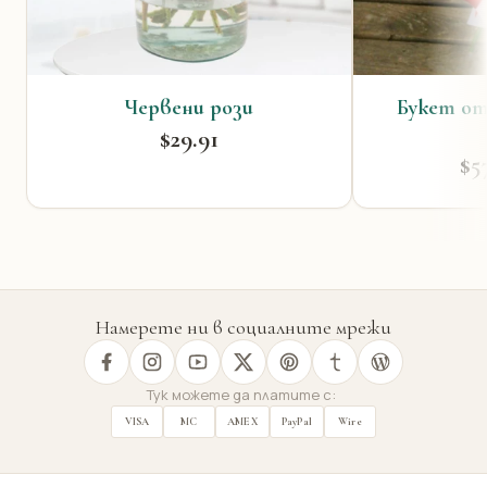
Червени рози
Букет от
$29.91
$5
Намерете ни в социалните мрежи
Тук можете да платите с:
VISA
MC
AMEX
PayPal
Wire