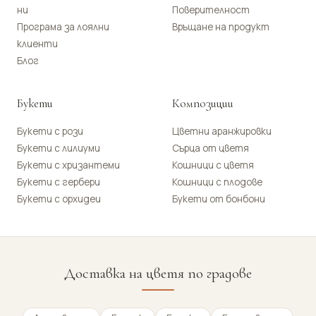
ни
Поверителност
Програма за лоялни
Връщане на продукт
клиенти
Блог
Букети
Композиции
Букети с рози
Цветни аранжировки
Букети с лилиуми
Сърца от цветя
Букети с хризантеми
Кошници с цветя
Букети с гербери
Кошници с плодове
Букети с орхидеи
Букети от бонбони
Доставка на цветя по градове