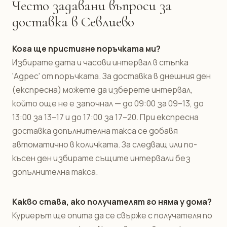
Често задавани въпроси за
доставка в Севлиево
Кога ще пристигне поръчката ми?
Избирате дата и часови интервал в стъпка
'Адрес' от поръчката. За доставка в днешния ден
(експресна) можете да изберете интервал,
който още не е започнал — до 09:00 за 09–13, до
13:00 за 13–17 и до 17:00 за 17–20. При експресна
доставка допълнителна такса се добавя
автоматично в количката. За следващ или по-
късен ден избирате същите интервали без
допълнителна такса.
Какво става, ако получателят го няма у дома?
Куриерът ще опита да се свърже с получателя по