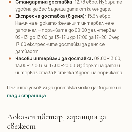
Стандартна доставка:
12.78 евро. Избирате
удобна за Вас бъдеща дата от календара.
Експресна доставка (в деня):
15.34 евро.
Налична е, докато желаният интервал не е
започнал — поръчвате до 09:00 за интервал
09–13, до 13:00 за 13–17 и до 17:00 за 17–20. След
17:00 експресните доставки за деня се
затварят.
Часови интервали за доставка:
09:00–13:00,
13:00–17:00 или 17:00–20:00. Изборът на дата и
интервал става в стъпка 'Адрес' на поръчката.
Пълните условия за доставка може да видите на
тази страница
.
Локален цветар, гаранция за
свежест