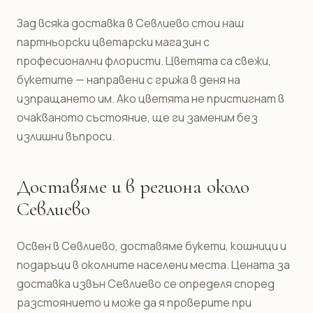
Зад всяка доставка в Севлиево стои наш
партньорски цветарски магазин с
професионални флористи. Цветята са свежи,
букетите — направени с грижа в деня на
изпращането им. Ако цветята не пристигнат в
очакваното състояние, ще ги заменим без
излишни въпроси.
Доставяме и в региона около
Севлиево
Освен в Севлиево, доставяме букети, кошници и
подаръци в околните населени места. Цената за
доставка извън Севлиево се определя според
разстоянието и може да я проверите при