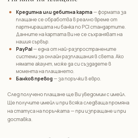
Кредитна или дебитна карта
— формата за
плащане се обработва в реално време от
партниращата ни банка по PCI стандартите.
Данните на картата Ви не се съхраняват на
нашия сървър.
PayPal
— една от най-разпространените
системи за онлайн разплащания в света. Ако
нямате акаунт, може да си създадете в
момента на плащането.
Банков превод
— за поръчки в евро.
След получено плащане ще Ви уведомим с имейл.
Ще получите имейл и при всяка следваща промяна
на статуса на поръчката — при изпращане и при
доставка.