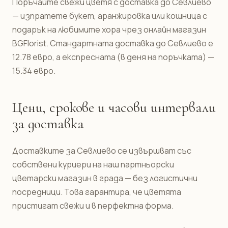
Поръчайте свежи цветя с доставка до Севлиево
— изпратете букет, аранжировка или кошница с
подарък на любимите хора чрез онлайн магазин
BGFlorist. Стандартната доставка до Севлиево е
12.78 евро, а експресната (в деня на поръчката) —
15.34 евро.
Цени, срокове и часови интервали
за доставка
Доставките за Севлиево се извършват със
собствени куриери на наш партньорски
цветарски магазин в града — без логистични
посредници. Това гарантира, че цветята
пристигат свежи и в перфектна форма.