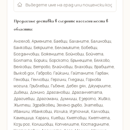
Предлагаме доставка в следните населени места в
областта:
Ангелов, Армените, Баевци, Баланите, Балиновци,
Банковци, Бекриите, Беломъжите, Бобевци,
Богданчовци, Боженците, Бойновци, Бойчета,
Болтата, Борики, Борското, Брънеците, Бялково,
Велковци, Ветрово, Влайчовци, Влаховци, Врабците,
Вълков дол, Габрово, Гайкини, Гайтаните, Гарван,
Геновци, Генчовци, Гергини, Гледаци, Горнова
могила, Гръблевци, Гъбене, Дебел дял, Джумриите,
Дивеци, Донино, Драгановци, Драганчетата,
Драгиевци, Драгомани, Думници, Езерото, Живко,
Жълтеш, Здравковец, Зелено дърво, Златевци,
Иванили, Иванковци, Иглика, Източник, Калчовци,
Камещица, Карали, Киевци, Кметовци, Кметчета,
Кози рог, Колишовци, Копчелиите, Костадините,