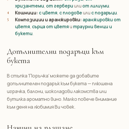
хризантеми
,
от гербери
или
от лилиуми
.
Кошници:
с цветя
,
с плодове
или
с подаръци
.
Композиции и аранжировки:
аранжировки от
цветя
,
сърца от цветя
и
траурни венци и
букети
.
Допълнителни подаръци към
букета
В стъпка 'Поръчка' можете да добавите
допълнителен подарък към букета — плюшена
играчка, балони, шоколадови лакомства или
бутилка ароматно вино. Малко повече внимание
към деня на любимия Ви човек.
Начини на плащане