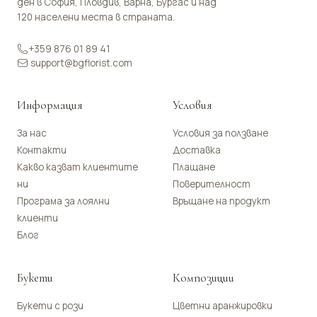
ден в София, Пловдив, Варна, Бургас и над
120 населени места в страната.
+359 876 01 89 41
support@bgflorist.com
Информация
Условия
За нас
Условия за ползване
Контакти
Доставка
Какво казват клиентите
Плащане
ни
Поверителност
Програма за лоялни
Връщане на продукт
клиенти
Блог
Букети
Композиции
Букети с рози
Цветни аранжировки