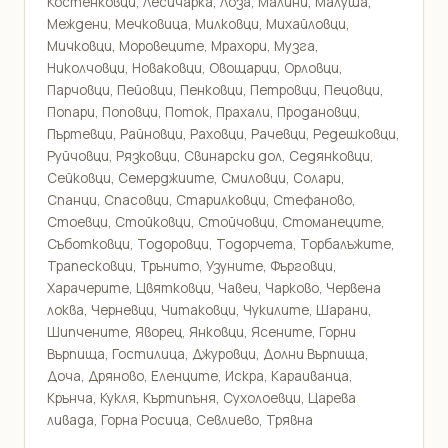
Костенковци, Лесичарка, Лоза, Малини, Малуша,
Междени, Мечковица, Милковци, Михайловци,
Мичковци, Моровеците, Мрахори, Музга,
Николчовци, Новаковци, Овощарци, Орловци,
Парчовци, Пейовци, Пенковци, Петровци, Пецовци,
Попари, Поповци, Поток, Прахали, Продановци,
Пъртевци, Райновци, Раховци, Рачевци, Редешковци,
Руйчовци, Рязковци, Свинарски дол, Седянковци,
Сейковци, Семерджиите, Смиловци, Солари,
Спанци, Спасовци, Старилковци, Стефаново,
Стоевци, Стойковци, Стойчовци, Стоманеците,
Съботковци, Тодоровци, Тодорчета, Торбалъжите,
Трапесковци, Трънито, Узуните, Фърговци,
Харачерите, Цвятковци, Чавеи, Чарково, Червена
локва, Черневци, Читаковци, Чукилите, Шарани,
Шипчените, Яворец, Янковци, Ясените, Горни
Върпища, Гостилица, Джуровци, Долни Върпища,
Доча, Дряново, Еленците, Искра, Караиванца,
Крънча, Кукля, Къртипъня, Сухолоевци, Царева
ливада, Горна Росица, Севлиево, Трявна