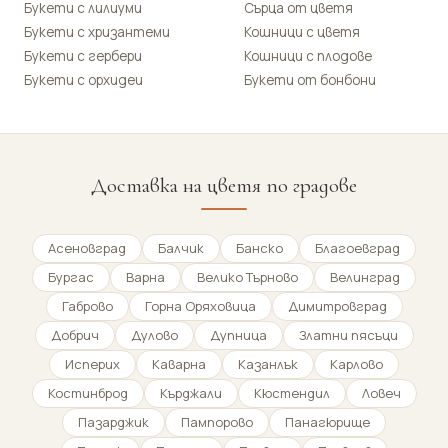
Букети с лилиуми
Сърца от цветя
Букети с хризантеми
Кошници с цветя
Букети с гербери
Кошници с плодове
Букети с орхидеи
Букети от бонбони
Доставка на цветя по градове
Асеновград
Балчик
Банско
Благоевград
Бургас
Варна
Велико Търново
Велинград
Габрово
Горна Оряховица
Димитровград
Добрич
Дулово
Дупница
Златни пясъци
Исперих
Каварна
Казанлък
Карлово
Костинброд
Кърджали
Кюстендил
Ловеч
Пазарджик
Пампорово
Панагюрище