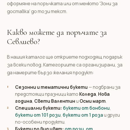
оформяне на поръчката или от менюто 'Зони за
доставка' до този текст.
Какво можете да поръчате за
Севлиево?
В нашия каталог ще откриете подходящ подарък
за всеки повод. Категориите са организирани, за
да намерите бързо желания продукт:
Сезонни и тематични букети
— подбрани за
предстоящи празници като
Коледа
,
Нова
година
,
Свети Валентин
и
Осми март
.
Специални букети:
букети от бонбони
,
букети от 101 рози
,
букети от 1 роза
и други
по-особени продукти.
Букети по вид цвят:
от рози
,
от