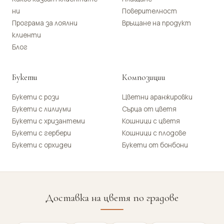
ни
Поверителност
Програма за лоялни
Връщане на продукт
клиенти
Блог
Букети
Композиции
Букети с рози
Цветни аранжировки
Букети с лилиуми
Сърца от цветя
Букети с хризантеми
Кошници с цветя
Букети с гербери
Кошници с плодове
Букети с орхидеи
Букети от бонбони
Доставка на цветя по градове