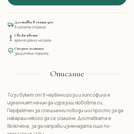
Доставка в същия ден
в цялата страна
Свежи цветя
аранжирани на ръка
Сигурно плащане
защитена поръчка
Описание
Този букет от 9 червени рози и гипсофила е
идеалният начин да изразиш любовта си.
Перфектен за специални поводи или просто за да
накараш някого да се усмихне. Доставката е
включена, за да направи изненадата още по-
специална.<\/p>