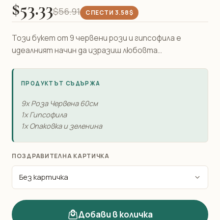
$53.33
$56.91
СПЕСТИ 3.58$
Този букет от 9 червени рози и гипсофила е
идеалният начин да изразиш любовта...
ПРОДУКТЪТ СЪДЪРЖА
9x Роза Червена 60см
1x Гипсофила
1x Опаковка и зеленина
ПОЗДРАВИТЕЛНА КАРТИЧКА
Добави в количка