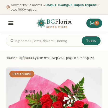
Доставка на цветя в
София
,
Пловдив
,
Варна
,
Бургас
и
още 1000+ други.
BG
Florist
0
ЦВЕТЯ & БУКЕТИ
Търси
Начало
/
Избрани
/
Букет от 9 червени рози с гипсофила
НАМАЛЕНИЕ