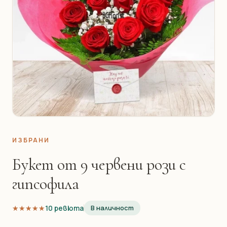
ИЗБРАНИ
Букет от 9 червени рози с
гипсофила
★★★★★
★★★★★
10 ревюта
В наличност