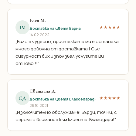
Ivica M.
IM
★★★★★
Доставка на цветя Варна
·
14.02.2022
„Било е чудесно, приятелката ми е останала
много доволна от доставката ! Със
сигурност бих използвал услугите Ви
отново !!“
Светлана Д.
СД
★★★★★
Доставка на цветя Благоевград
·
28.10.2021
„Изключително обслужване! Бързи, точни, с
огромно внимание към клиента. Благодаря!“