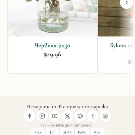
Червени рози
Букет от
$29.96
$5
Намерете ни в социалните мрежи
Тук можете да платите с:
VISA
MC
AMEX
PayPal
Wire