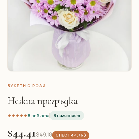
БУКЕТИ С РОЗИ
Нежна прегръдка
★★★★★
★★★★★
6 ревюта
В наличност
$44.41
$49.18
СПЕСТИ 4.76$