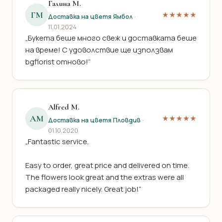
Галина М.
ГМ
★★★★★
Доставка на цветя Ямбол
·
11.01.2024
„Букета беше много свеж и доставката беше
на време! С удоволствие ще използвам
bgflorist отново!“
Alfred M.
AM
★★★★★
Доставка на цветя Пловдив
·
01.10.2020
„Fantastic service.
Easy to order, great price and delivered on time.
The flowers look great and the extras were all
packaged really nicely. Great job!“