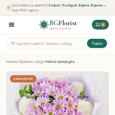
Доставка на цветя в
София
,
Пловдив
,
Варна
,
Бургас
и
още 1000+ други.
BG
Florist
0
ЦВЕТЯ & БУКЕТИ
Търси
Начало
/
Букети с рози
/
Нежна прегръдка
НАМАЛЕНИЕ