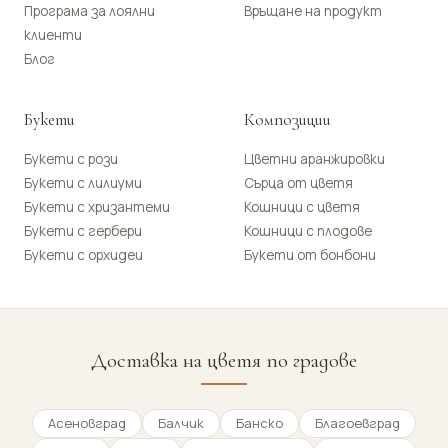
Програма за лоялни
Връщане на продукт
клиенти
Блог
Букети
Композиции
Букети с рози
Цветни аранжировки
Букети с лилиуми
Сърца от цветя
Букети с хризантеми
Кошници с цветя
Букети с гербери
Кошници с плодове
Букети с орхидеи
Букети от бонбони
Доставка на цветя по градове
Асеновград
Балчик
Банско
Благоевград