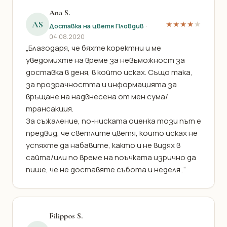
Ana S.
AS
★★★★
★
Доставка на цветя Пловдив
·
04.08.2020
„Благодаря, че бяхте коректни и ме
уведомихте на време за невъможност за
доставка в деня, в който исках. Също така,
за прозрачността и информацията за
връщане на надвнесена от мен сума/
трансакция.
За съжаление, по-ниската оценка този път е
предвид, че светлите цветя, които исках не
успяхте да набавите, както и не видях в
сайта/или по време на поъчката изрично да
пише, че не доставяте събота и неделя..“
Filippos S.