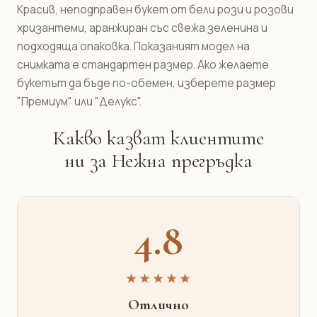
Красив, неподправен букет от бели рози и розови
хризантеми, аранжиран със свежа зеленина и
подходяща опаковка. Показаният модел на
снимката е стандартен размер. Ако желаете
букетът да бъде по-обемен, изберете размер
"Премиум" или "Делукс".
Какво казват клиентите
ни за Нежна прегръдка
4.8
★★★★★
Отлично