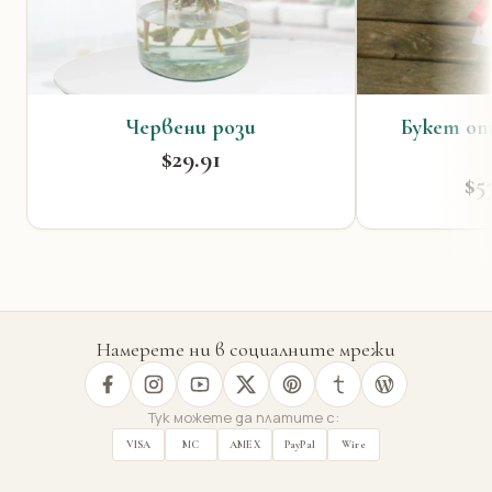
Червени рози
Букет от
$29.91
$5
Намерете ни в социалните мрежи
Тук можете да платите с:
VISA
MC
AMEX
PayPal
Wire