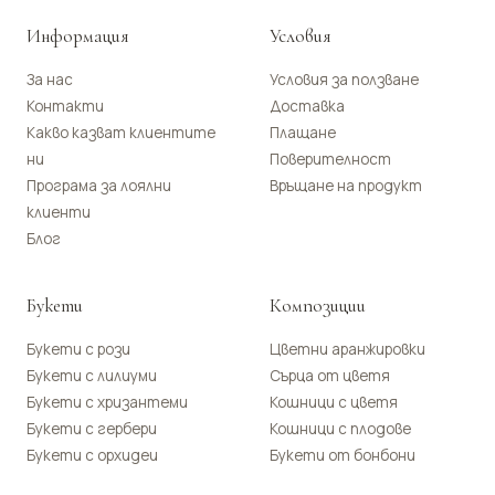
Информация
Условия
За нас
Условия за ползване
Контакти
Доставка
Какво казват клиентите
Плащане
ни
Поверителност
Програма за лоялни
Връщане на продукт
клиенти
Блог
Букети
Композиции
Букети с рози
Цветни аранжировки
Букети с лилиуми
Сърца от цветя
Букети с хризантеми
Кошници с цветя
Букети с гербери
Кошници с плодове
Букети с орхидеи
Букети от бонбони