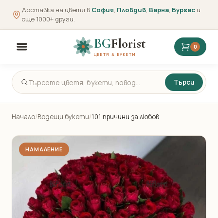
Доставка на цветя в
София
,
Пловдив
,
Варна
,
Бургас
и
още 1000+ други.
BG
Florist
0
ЦВЕТЯ & БУКЕТИ
Търси
Начало
/
Водещи букети
/
101 причини за любов
НАМАЛЕНИЕ