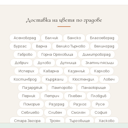
Доставка на цветя по градове
Асеновград
Балчик
Банско
Благоевград
Бургас
Варна
Велико Търново
Велинград
Габрово
Горна Оряховица
Димитровград
Добрич
Дулово
Дупница
Златни пясъци
Исперих
Каварна
Казанлък
Карлово
Костинброд
Кърджали
Кюстендил
Ловеч
Пазарджик
Пампорово
Панагюрище
Перник
Петрич
Плевен
Пловдив
Поморие
Разград
Разлог
Русе
Севлиево
Сливен
Смолян
София
Стара Загора
Троян
Търговище
Хасково