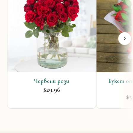
Червени рози
Букет от
$29.96
$5