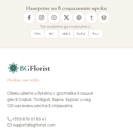
Намерете ни в социалните мрежи
Тук можете да платите с:
VISA
MC
AMEX
PayPal
Wire
BG
Florist
Floribus, non verbis.
Свежи цветя и букети с доставка в същия
ден в София, Пловдив, Варна, Бургас и над
120 населени места в страната.
+359 876 01 89 41
support@bgflorist.com