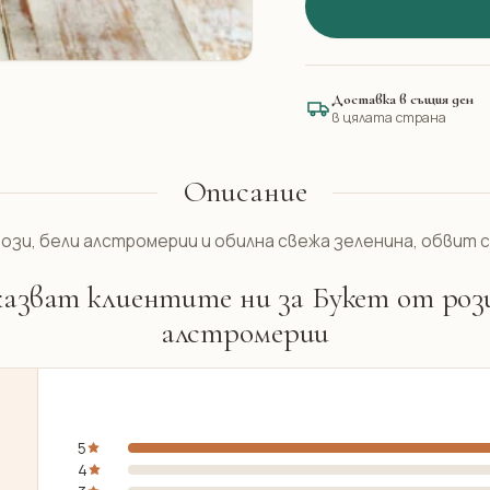
Доставка в същия ден
в цялата страна
Описание
ози, бели алстромерии и обилна свежа зеленина, обвит с
казват клиентите ни за Букет от рози
алстромерии
5
4