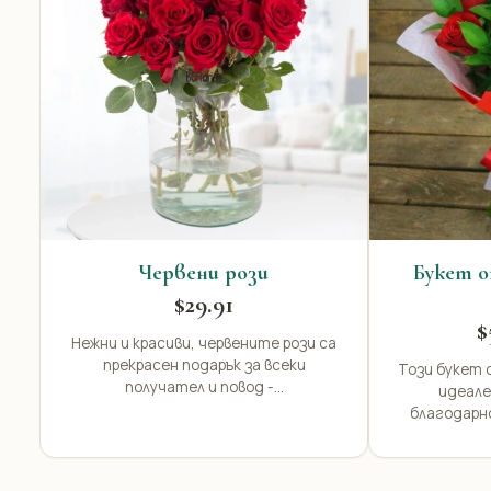
Червени рози
Букет о
$29.91
$
Нежни и красиви, червените рози са
прекрасен подарък за всеки
Този букет о
получател и повод -...
идеале
благодарн