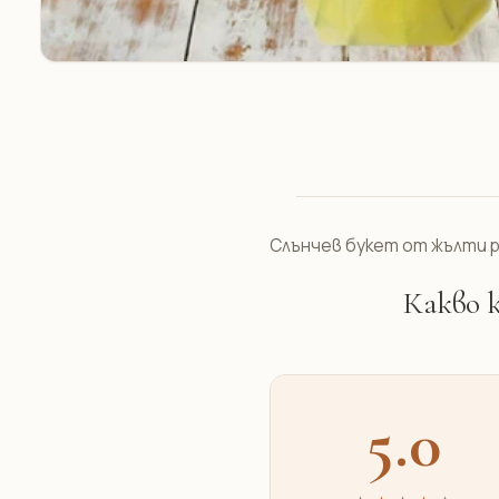
Слънчев букет от жълти р
Какво 
5.0