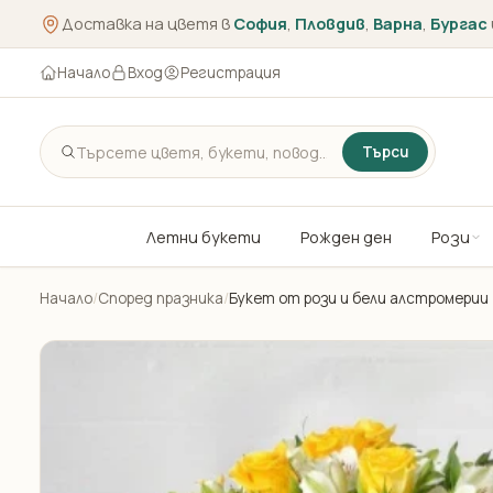
Доставка на цветя в
София
,
Пловдив
,
Варна
,
Бургас
Начало
Вход
Регистрация
Търси
Летни букети
Рожден ден
Рози
Начало
/
Според празника
/
Букет от рози и бели алстромерии