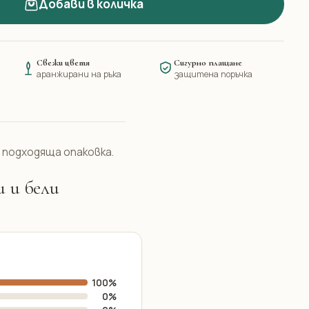
Добави в количка
Свежи цветя
Сигурно плащане
аранжирани на ръка
защитена поръчка
 подходяща опаковка.
 и бели
100%
0%