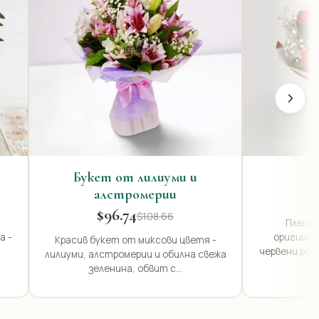
Букет от лилиуми и
алстромерии
$96.74
$108.66
Пленит
а -
оригинал
Красив букет от миксови цветя -
червени рози
лилиуми, алстромерии и обилна свежа
зеленина, обвит с...