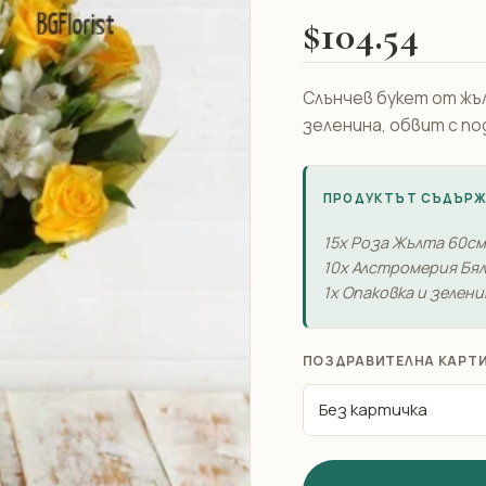
$104.54
Слънчев букет от жъл
зеленина, обвит с под
ПРОДУКТЪТ СЪДЪР
15x Роза Жълта 60см
10x Алстромерия Бял
1x Опаковка и зелени
ПОЗДРАВИТЕЛНА КАРТ