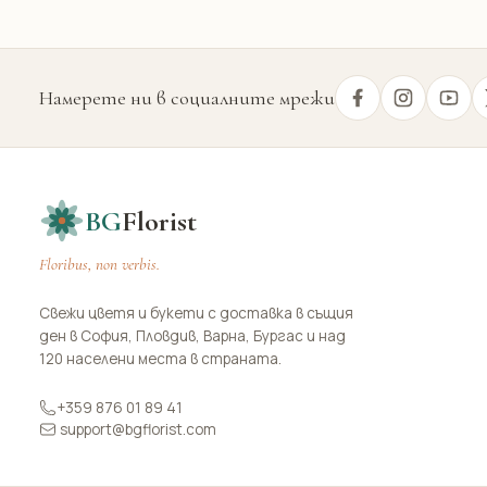
Намерете ни в социалните мрежи
BG
Florist
Floribus, non verbis.
Свежи цветя и букети с доставка в същия
ден в София, Пловдив, Варна, Бургас и над
120 населени места в страната.
+359 876 01 89 41
support@bgflorist.com