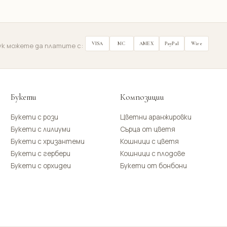
VISA
MC
AMEX
PayPal
Wire
ук можете да платите с:
Букети
Композиции
Букети с рози
Цветни аранжировки
Букети с лилиуми
Сърца от цветя
Букети с хризантеми
Кошници с цветя
Букети с гербери
Кошници с плодове
Букети с орхидеи
Букети от бонбони