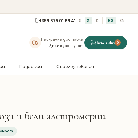
+359 876 01 89 41
€
$
£
BG
EN
Най-ранна доставка:
Количка
0
Днес 09:00-13:00ч.
ии
Подаръци
Съболезнования
ози и бели алстромерии
ичност