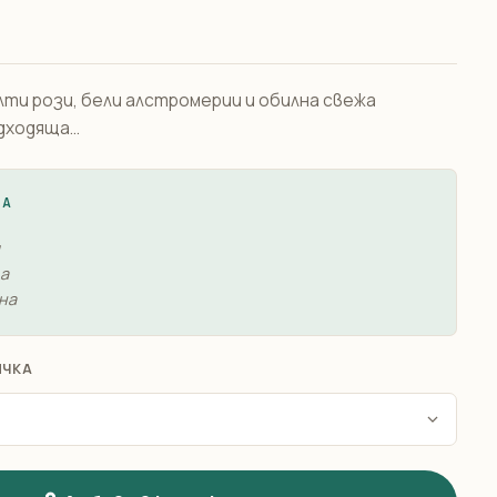
ти рози, бели алстромерии и обилна свежа
ходяща...
ЖА
а
на
ИЧКА