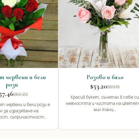
т червени и бели
Розово и бяло
рози
$53.20
$59.15
57.46
$62.22
Красив букет, съчетал в себе си
нежността и чистота на цветят
т червени и бели рози е
мил танц...
н за изразяване на
ост, съпричастност...