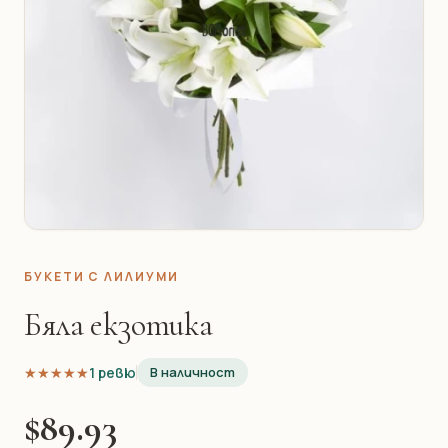
БУКЕТИ С ЛИЛИУМИ
Бяла екзотика
★★★★★
★★★★★
1 ревю
В наличност
$89.93