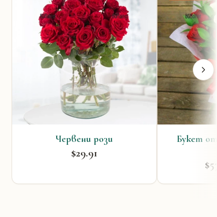
Червени рози
Букет от
$29.91
$5