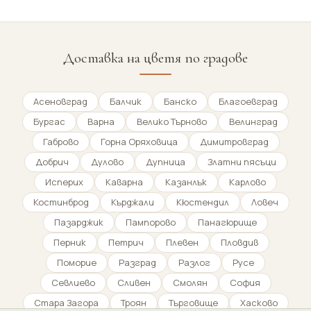
Доставка на цветя по градове
Асеновград
Балчик
Банско
Благоевград
Бургас
Варна
Велико Търново
Велинград
Габрово
Горна Оряховица
Димитровград
Добрич
Дулово
Дупница
Златни пясъци
Исперих
Каварна
Казанлък
Карлово
Костинброд
Кърджали
Кюстендил
Ловеч
Пазарджик
Пампорово
Панагюрище
Перник
Петрич
Плевен
Пловдив
Поморие
Разград
Разлог
Русе
Севлиево
Сливен
Смолян
София
Стара Загора
Троян
Търговище
Хасково