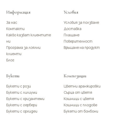
Информация
Условия
За нас
Условия за ползване
Контакти
Доставка
Какво казват клиентите
Плащане
ни
Поверителност
Програма за лоялни
Връщане на продукт
клиенти
Блог
Букети
Композиции
Букети с рози
Цветни аранжировки
Букети с лилиуми
Сърца от цветя
Букети с хризантеми
Кошници с цветя
Букети с гербери
Кошници с плодове
Букети с орхидеи
Букети от бонбони