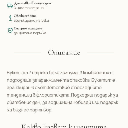
Доставка в същия ден
в цялата страна
Свежи цветя
аранжирани на ръка
Сигурно плащане
защитена поръчка
Описание
Букет от 7 стръка бели лилиума, в комбинация с
подходяща за аранжимента опаковка. Букетът е
аранжиран в съответствие с последните
тенденции в флористиката. Подходящ подарък за
сватбения ден, за годишнина, юбилей или подарък
за бизнес партньор.
Какво казват клиентите