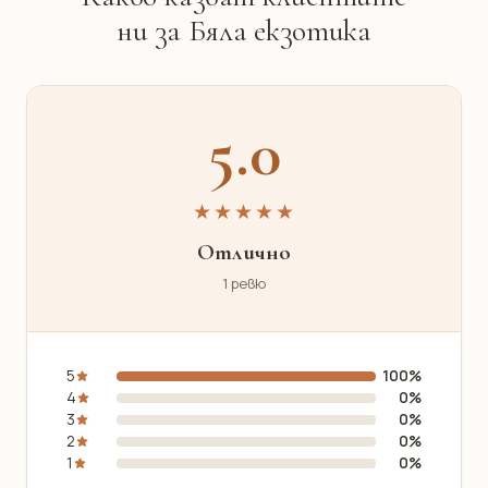
ни за Бяла екзотика
5.0
★★★★★
Отлично
1 ревю
5
100%
4
0%
3
0%
2
0%
1
0%