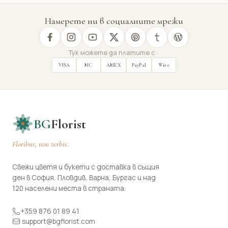
Намерете ни в социалните мрежи
Тук можете да платите с:
VISA
MC
AMEX
PayPal
Wire
BG
Florist
Floribus, non verbis.
Свежи цветя и букети с доставка в същия
ден в София, Пловдив, Варна, Бургас и над
120 населени места в страната.
+359 876 01 89 41
support@bgflorist.com