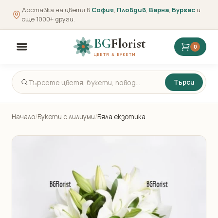
Доставка на цветя в
София
,
Пловдив
,
Варна
,
Бургас
и
още 1000+ други.
BG
Florist
0
ЦВЕТЯ & БУКЕТИ
Търси
Начало
/
Букети с лилиуми
/
Бяла екзотика