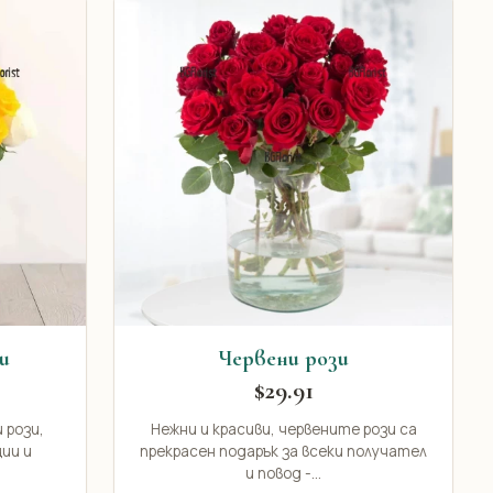
и
Червени рози
$29.91
 рози,
Нежни и красиви, червените рози са
ии и
прекрасен подарък за всеки получател
и повод -...