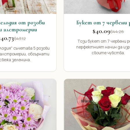
елодия от розови
Букет от 7 червени 
 и алстромерии
$40.09
$44.26
$40.73
$43.12
Този букет от 7 червени р
перфектният начин да из
одия" съчетава 5 розови
своите чувства.
и алстромерии, обгърнати
свежа зеленина.