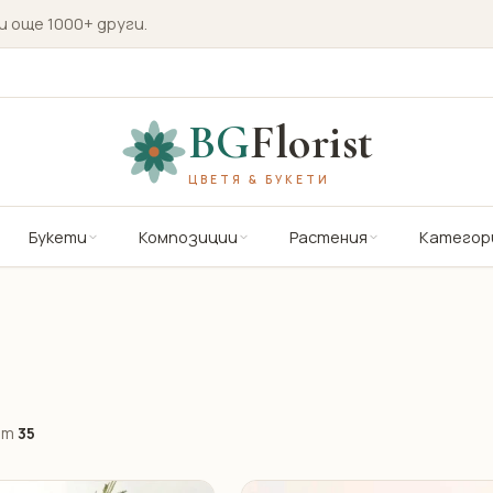
и още 1000+ други.
BG
Florist
ЦВЕТЯ & БУКЕТИ
Букети
Композиции
Растения
Категор
от
35