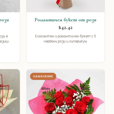
рози
Романтичен букет от рози
$42.42
ози е
Елегантен и романтичен букет с 5
разиш
червени рози и хиперикум.
НАМАЛЕНИЕ