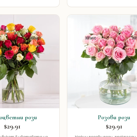
оцветни рози
Розови рози
$29.91
$29.91