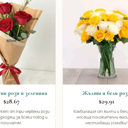
ни рози и зеленина
Жълти и бели роз
$28.67
$29.91
укет от три червени рози
Комбинация от жълти и бели
одходящ за всеки повод и
носеща положителни емоц
получател.
нестихващи усмивки!