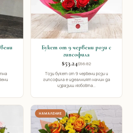
рвени
Букет от 9 червени рози с
гипсофила
$53.24
$56.82
нтна
Този букет от 9 червени рози и
вени
гипсофила е идеалният начин да
изразиш любовта...
НАМАЛЕНИЕ