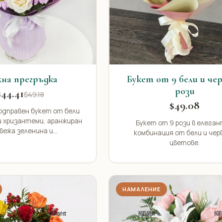
на прегръдка
Букет от 9 бели и че
рози
$44.41
$49.18
$49.08
одправен букет от бели
ви хризантеми, аранжиран
Букет от 9 рози в елега
вежа зеленина и...
комбинация от бели и чер
цветове.
НАМАЛЕНИЕ