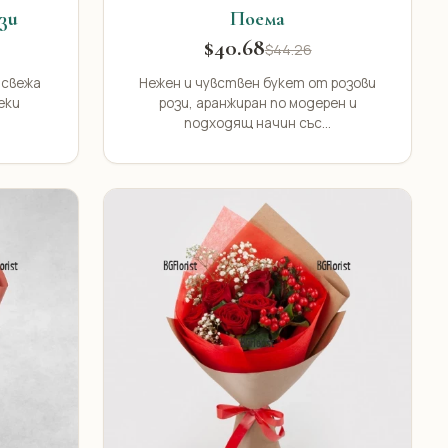
зи
Поема
$40.68
$44.26
 свежа
Нежен и чувствен букет от розови
еки
рози, аранжиран по модерен и
подходящ начин със...