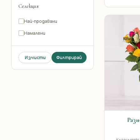
Селекция
Лилиум Бял стрък
Хризантема Бяла
Най-продавани
Хризантема розова
Намалени
Хризантема жълта
Алстромерия Бяла
Изчисти
Филтрирай
Карамфил Розов
Бяла еустома
Разн