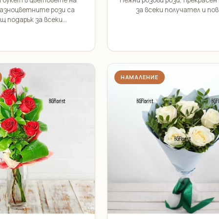
 букет в цветовете на
Нежни розови рози, прекрасен
разноцветните рози са
за всеки получател и пов
 подарък за всеки...
НАМАЛЕНИЕ