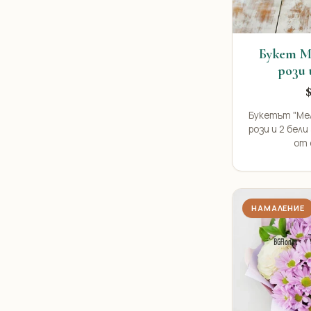
Букет М
рози
Букетът "Мел
рози и 2 бел
от 
НАМАЛЕНИЕ