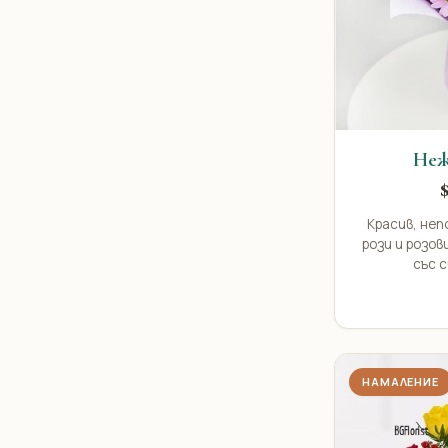
Неж
Красив, неп
рози и розо
със с
НАМАЛЕНИЕ