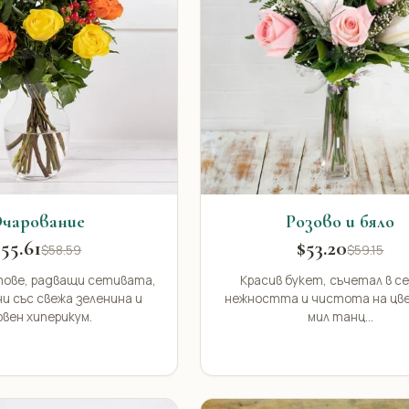
чарование
Розово и бяло
$55.61
$53.20
$58.59
$59.15
тове, радващи сетивата,
Красив букет, съчетал в се
и със свежа зеленина и
нежността и чистота на цв
рвен хиперикум.
мил танц...