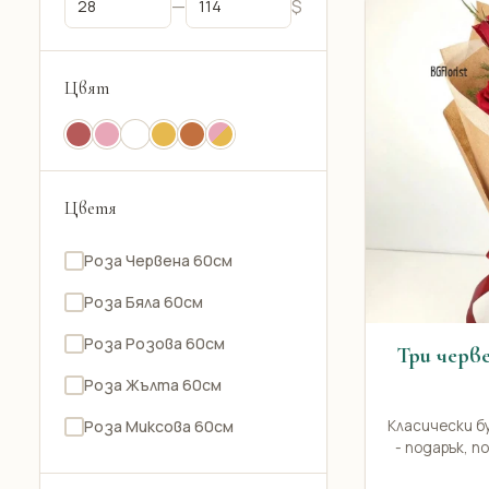
—
$
Цвят
Цветя
Роза Червена 60см
Роза Бяла 60см
Роза Розова 60см
Три черве
Роза Жълта 60см
Класически б
Роза Миксова 60см
- подарък, п
Роза Оранжева 60см