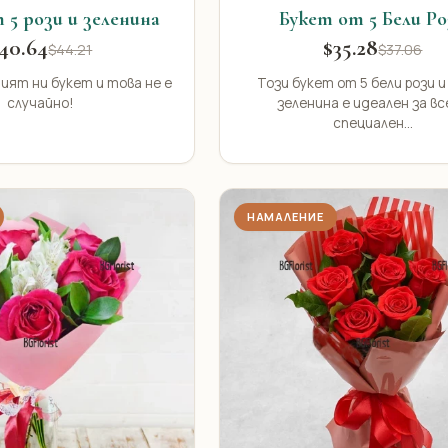
 5 рози и зеленина
Букет от 5 Бели Ро
40.64
$35.28
$44.21
$37.06
ият ни букет и това не е
Този букет от 5 бели рози и
случайно!
зеленина е идеален за вс
специален...
НАМАЛЕНИЕ