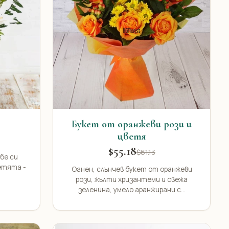
Букет от оранжеви рози и
цветя
$55.18
$61.13
бе си
етята -
Огнен, слънчев букет от оранжеви
рози, жълти хризантеми и свежа
зеленина, умело аранжирани с...