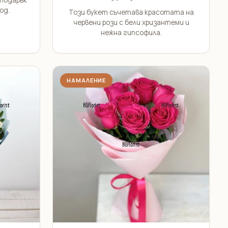
 подарък
од.
Този букет съчетава красотата на
червени рози с бели хризантеми и
нежна гипсофила.
НАМАЛЕНИЕ