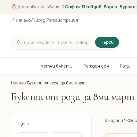
Доставка на цветя в
София
,
Пловдив
,
Варна
,
Бургас
Начало
Вход
Регистрация
Търси
Летни букети
Рожден ден
Рози
Начало
/
Букети от рози за 8ми март
Букети от рози за 8ми март
Показани
1
–
24
Цена