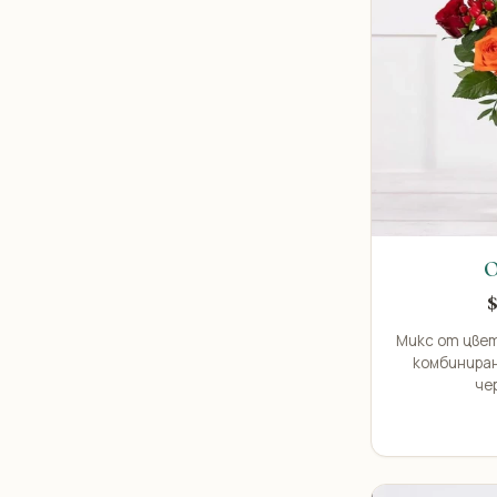
О
Микс от цве
комбиниран
че