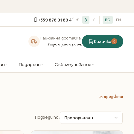
+359 876 01 89 41
€
$
£
BG
EN
Най-ранна доставка:
Количка
0
Утре 09:00-13:00ч.
ии
Подаръци
Съболезнования
35 продукти
Подреди по: