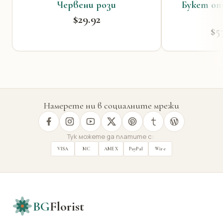
Червени рози
Букет от
$29.92
$5
Намерете ни в социалните мрежи
Тук можете да платите с:
VISA
MC
AMEX
PayPal
Wire
BG
Florist