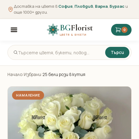
Доставка на цветя в
София
,
Пловдив
,
Варна
,
Бургас
и
още 1000+ други.
BG
Florist
0
ЦВЕТЯ & БУКЕТИ
Търси
Начало
/
Избрани
/
25 бели рози в кутия
НАМАЛЕНИЕ