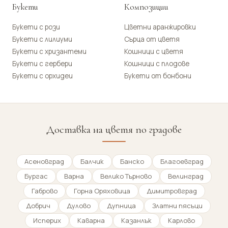
Букети
Композиции
Букети с рози
Цветни аранжировки
Букети с лилиуми
Сърца от цветя
Букети с хризантеми
Кошници с цветя
Букети с гербери
Кошници с плодове
Букети с орхидеи
Букети от бонбони
Доставка на цветя по градове
Асеновград
Балчик
Банско
Благоевград
Бургас
Варна
Велико Търново
Велинград
Габрово
Горна Оряховица
Димитровград
Добрич
Дулово
Дупница
Златни пясъци
Исперих
Каварна
Казанлък
Карлово