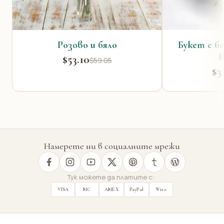
Розово и бяло
Букет с б
R
$53.10
$59.05
$3
Намерете ни в социалните мрежи
Тук можете да платите с:
VISA
MC
AMEX
PayPal
Wire