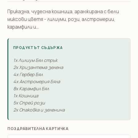
Приказна, чудесна кошница, аранжирана с бели
миксови цветя - лилиуми, рози, алстромерии,
карамфили и...
ПРОДУКТЪТ СЪДЪРЖА
1x Лилиум Бял стрък
2x Хризантема зелена
4x Гербер Бял
4x Алстромерия Бяла
8x Карамфил Бял
1x Кошница
5x Спрей рози
2x Опаковка и зеленина
ПОЗДРАВИТЕЛНА КАРТИЧКА