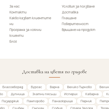
За нас
Условия за ползване
Контакти
Доставка
Какво казват клиентите
Плащане
ни
Поверителност
Програма за лоялни
Връщане на продукт
клиенти
Блог
Доставка на цветя по градове
Благоевград
Бургас
Варна
Велико Търново
Велин
во
Дупница
Златни пясъци
Исперих
Каварна
К
Пазарджик
Пампорово
Панагюрище
Перник
Петр
ево
Сливен
Смолян
София
Стара Загора
Троя