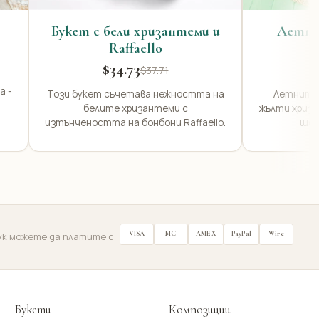
Букет с бели хризантеми и
Летни 
Raffaello
Х
$34.73
$37.71
а -
Този букет съчетава нежността на
Летните 
белите хризантеми с
жълти хриза
изтънчеността на бонбони Raffaello.
ще 
VISA
MC
AMEX
PayPal
Wire
ук можете да платите с:
Букети
Композиции