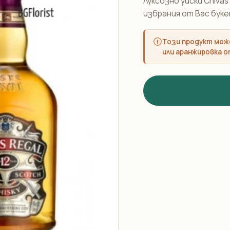
Луксозно уиски Chivas
избрания от Вас буке
Този продукт може
или аранжировка о