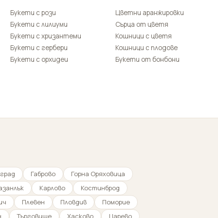
Букети с рози
Цветни аранжировки
Букети с лилиуми
Сърца от цветя
Букети с хризантеми
Кошници с цветя
Букети с гербери
Кошници с плодове
Букети с орхидеи
Букети от бонбони
град
Габрово
Горна Оряховица
азанлък
Карлово
Костинброд
ич
Плевен
Пловдив
Поморие
н
Търговище
Хасково
Царево