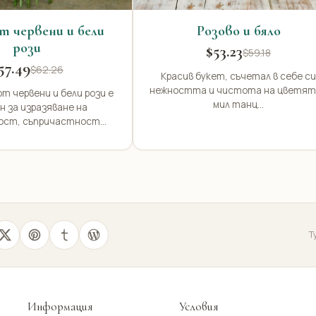
т червени и бели
Розово и бяло
рози
$53.23
$59.18
57.49
$62.26
Красив букет, съчетал в себе си
нежността и чистота на цветят
т червени и бели рози е
мил танц...
н за изразяване на
ост, съпричастност...
Т
Информация
Условия