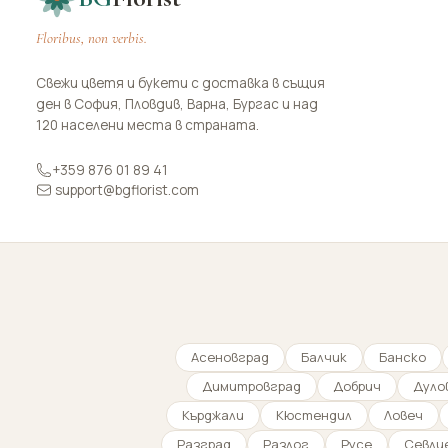
Floribus, non verbis.
Свежи цветя и букети с доставка в същия
ден в София, Пловдив, Варна, Бургас и над
120 населени места в страната.
+359 876 01 89 41
support@bgflorist.com
Асеновград
Балчик
Банско
Димитровград
Добрич
Дуло
Кърджали
Кюстендил
Ловеч
Разград
Разлог
Русе
Севли