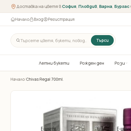
Доставка на цветя в
София
,
Пловдив
,
Варна
,
Бургас
Начало
Вход
Регистрация
Търси
Летни букети
Рожден ден
Рози
Начало
/
Chivas Regal 700ml.