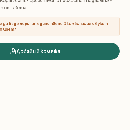
 Regal 700ml. - оригинален и прелестен подарък към
т от цветя.
 да бъде поръчан единствено в комбинация с букет
т цветя.
Добави в количка