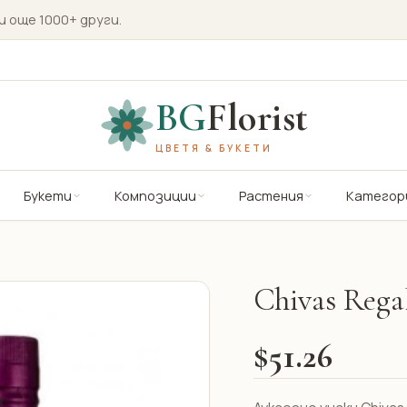
и още 1000+ други.
BG
Florist
ЦВЕТЯ & БУКЕТИ
Букети
Композиции
Растения
Категор
Chivas Rega
$51.26