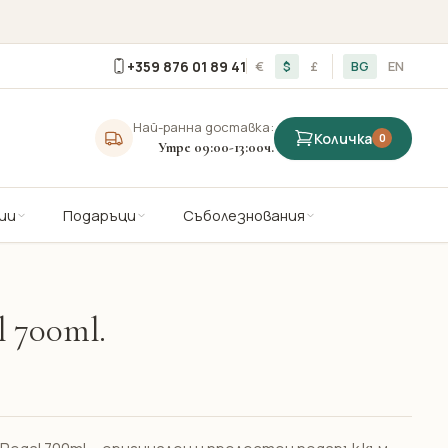
+359 876 01 89 41
€
$
£
BG
EN
Най-ранна доставка:
Количка
0
Утре 09:00-13:00ч.
ии
Подаръци
Съболезнования
l 700ml.