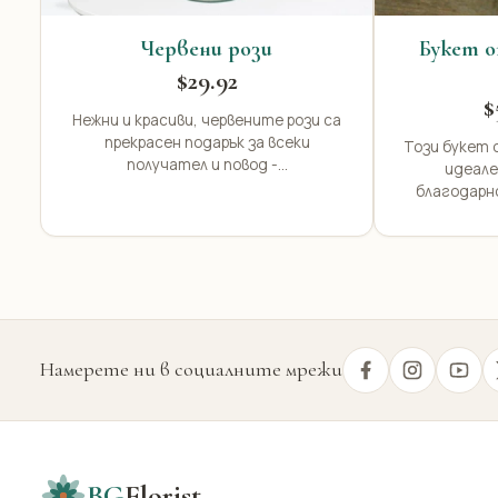
Червени рози
Букет о
$29.92
$
Нежни и красиви, червените рози са
прекрасен подарък за всеки
Този букет о
получател и повод -...
идеале
благодарн
Намерете ни в социалните мрежи
BG
Florist