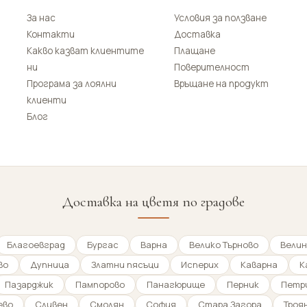
За нас
Условия за ползване
Контакти
Доставка
Какво казват клиентите
Плащане
ни
Поверителност
Програма за лоялни
Връщане на продукт
клиенти
Блог
Доставка на цветя по градове
Благоевград
Бургас
Варна
Велико Търново
Велин
во
Дупница
Златни пясъци
Исперих
Каварна
К
Пазарджик
Пампорово
Панагюрище
Перник
Петр
ево
Сливен
Смолян
София
Стара Загора
Троя