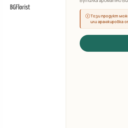
Бутилка ароматно Вин
Този продукт може
или аранжировка о