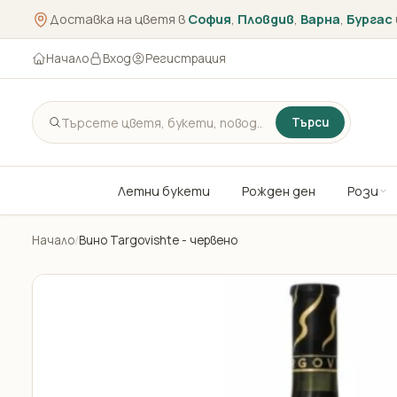
Доставка на цветя в
София
,
Пловдив
,
Варна
,
Бургас
Начало
Вход
Регистрация
Търси
Летни букети
Рожден ден
Рози
Начало
/
Вино Targovishte - червено