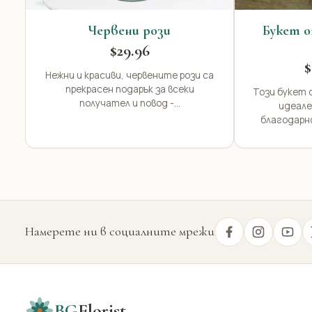
Червени рози
Букет о
$29.96
$
Нежни и красиви, червените рози са
прекрасен подарък за всеки
Този букет о
получател и повод -...
идеале
благодарн
Намерете ни в социалните мрежи
BG
Florist