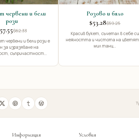
т червени и бели
Розово и бяло
рози
$53.28
$59.25
57.55
$62.33
Красив букет, съчетал в себе си
нежността и чистота на цветят
т червени и бели рози е
мил танц...
н за изразяване на
ост, съпричастност...
Т
Информация
Условия