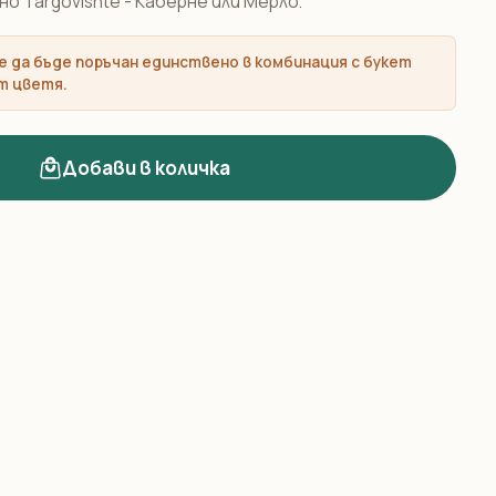
о Targovishte - Каберне или Мерло.
 да бъде поръчан единствено в комбинация с букет
т цветя.
Добави в количка