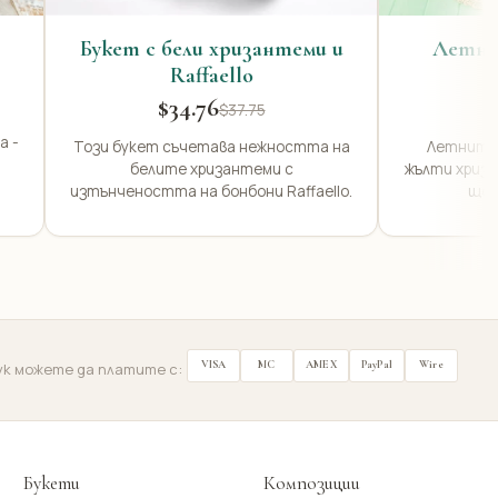
Букет с бели хризантеми и
Летни 
Raffaello
Х
$34.76
$37.75
а -
Този букет съчетава нежността на
Летните 
белите хризантеми с
жълти хриза
изтънчеността на бонбони Raffaello.
ще 
VISA
MC
AMEX
PayPal
Wire
ук можете да платите с:
Букети
Композиции