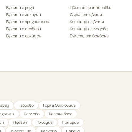
Букети с рози
Цветни аранжировки
Букети с лилиуми
Сърца от цветя
Букети с хризантеми
Кошници с цветя
Букети с гербери
Кошници с плодове
Букети с орхидеи
Букети от бонбони
град
Габрово
Горна Оряховица
азанлък
Карлово
Костинброд
ич
Плевен
Пловдив
Поморие
н
Търговище
Хасково
Царево