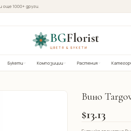
и още 1000+ други.
BG
Florist
ЦВЕТЯ & БУКЕТИ
Букети
Композиции
Растения
Категор
Вино Targov
$13.13