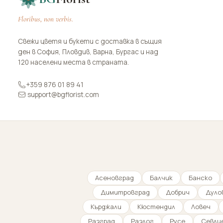
Floribus, non verbis.
Свежи цветя и букети с доставка в същия
ден в София, Пловдив, Варна, Бургас и над
120 населени места в страната.
+359 876 01 89 41
support@bgflorist.com
Асеновград
Балчик
Банско
Димитровград
Добрич
Дуло
Кърджали
Кюстендил
Ловеч
Разград
Разлог
Русе
Севли