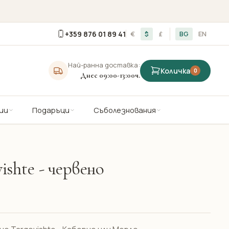
+359 876 01 89 41
€
$
£
BG
EN
Най-ранна доставка:
Количка
0
Днес 09:00-13:00ч.
ии
Подаръци
Съболезнования
ishte - червено