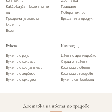
Контакти
Доставка
Какво казват клиентите
Плащане
ни
Поверителност
Програма за лоялни
Връщане на продукт
клиенти
Блог
Букети
Композиции
Букети с рози
Цветни аранжировки
Букети с лилиуми
Сърца от цветя
Букети с хризантеми
Кошници с цветя
Букети с гербери
Кошници с плодове
Букети с орхидеи
Букети от бонбони
Доставка на цветя по градове