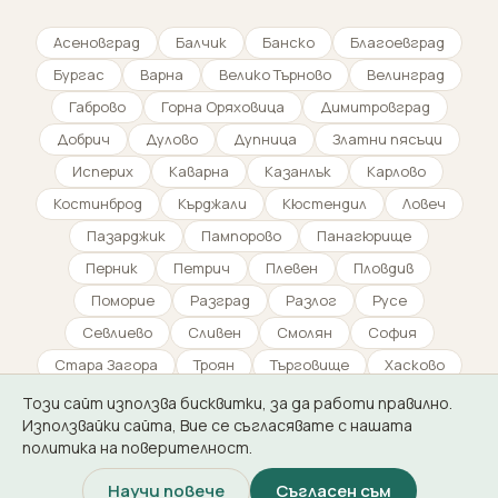
Асеновград
Балчик
Банско
Благоевград
Бургас
Варна
Велико Търново
Велинград
Габрово
Горна Оряховица
Димитровград
Добрич
Дулово
Дупница
Златни пясъци
Исперих
Каварна
Казанлък
Карлово
Костинброд
Кърджали
Кюстендил
Ловеч
Пазарджик
Пампорово
Панагюрище
Перник
Петрич
Плевен
Пловдив
Поморие
Разград
Разлог
Русе
Севлиево
Сливен
Смолян
София
Стара Загора
Троян
Търговище
Хасково
Царево
Шумен
Ямбол
Този сайт използва бисквитки, за да работи правилно.
Използвайки сайта, Вие се съгласявате с нашата
политика на поверителност.
Научи повече
Съгласен съм
© 2026 БГФлорист. Всички права запазени ·
НетПартнерс ООД