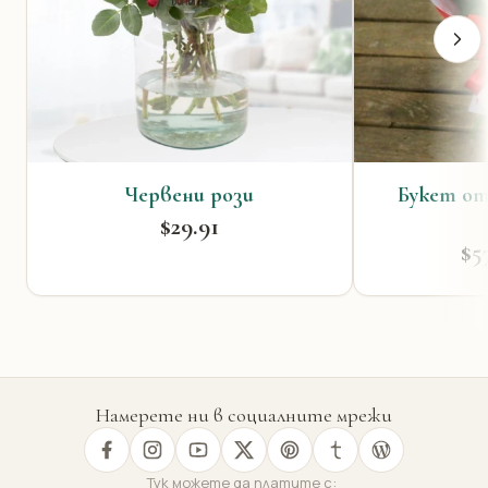
Червени рози
Букет от
$29.91
$5
Намерете ни в социалните мрежи
Тук можете да платите с: