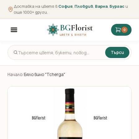
Доставка на цветя в
София
,
Пловдив
,
Варна
,
Бургас
и
още 1000+ други.
BG
Florist
0
ЦВЕТЯ & БУКЕТИ
Търси
Начало
/
Бяло вино "Tcherga"