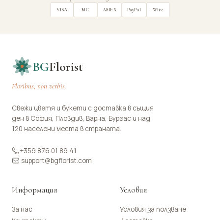
VISA
MC
AMEX
PayPal
Wire
BG
Florist
Floribus, non verbis.
Свежи цветя и букети с доставка в същия
ден в София, Пловдив, Варна, Бургас и над
120 населени места в страната.
+359 876 01 89 41
support@bgflorist.com
Информация
Условия
За нас
Условия за ползване