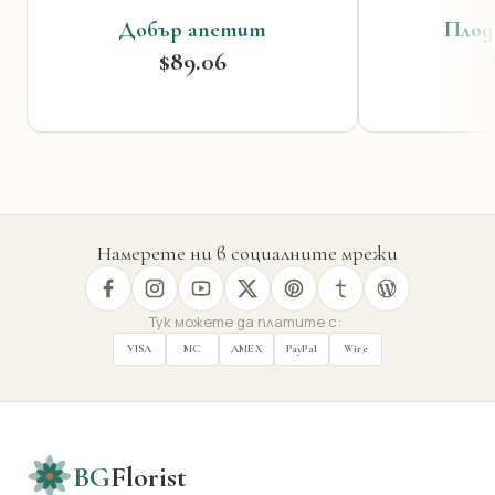
Добър апетит
Плод
$89.06
Намерете ни в социалните мрежи
Тук можете да платите с:
VISA
MC
AMEX
PayPal
Wire
BG
Florist