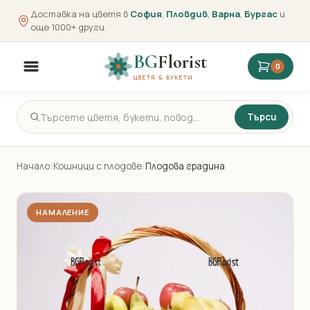
Доставка на цветя в
София
,
Пловдив
,
Варна
,
Бургас
и
още 1000+ други.
BG
Florist
0
ЦВЕТЯ & БУКЕТИ
Търси
Начало
/
Кошници с плодове
/
Плодова градина
НАМАЛЕНИЕ