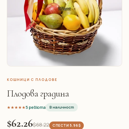
КОШНИЦИ С ПЛОДОВЕ
Плодова градина
★★★★★
★★★★★
5 ревюта
В наличност
$62.26
$68.22
СПЕСТИ 5.96$