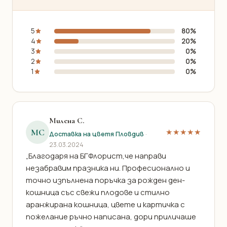
5
80%
4
20%
3
0%
2
0%
1
0%
Милена С.
МС
★★★★★
Доставка на цветя Пловдив
·
23.03.2024
„Благодаря на БГФлорист,че направи
незабравим празника ни. Професионално и
точно изпълнена поръчка за рожден ден-
кошница със свежи плодове и стилно
аранжирана кошница, цвете и картичка с
пожелание ръчно написана, дори приличаше