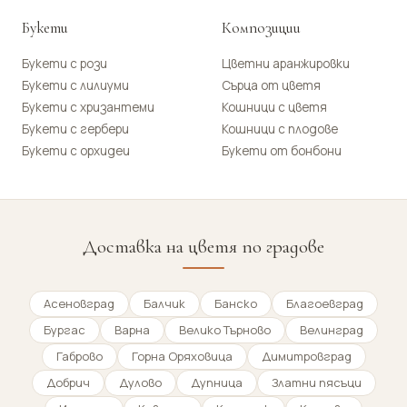
Букети
Композиции
Букети с рози
Цветни аранжировки
Букети с лилиуми
Сърца от цветя
Букети с хризантеми
Кошници с цветя
Букети с гербери
Кошници с плодове
Букети с орхидеи
Букети от бонбони
Доставка на цветя по градове
Асеновград
Балчик
Банско
Благоевград
Бургас
Варна
Велико Търново
Велинград
Габрово
Горна Оряховица
Димитровград
Добрич
Дулово
Дупница
Златни пясъци