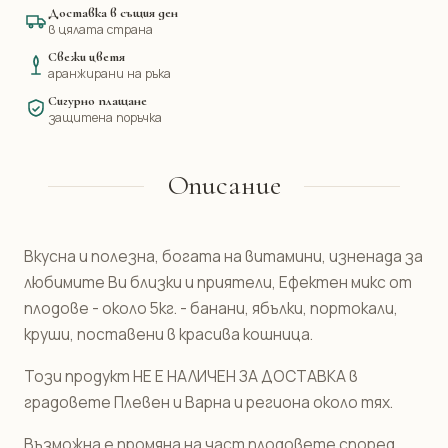
Доставка в същия ден
в цялата страна
Свежи цветя
аранжирани на ръка
Сигурно плащане
защитена поръчка
Описание
Вкусна и полезна, богата на витамини, изненада за
любимите Ви близки и приятели, Ефектен микс от
плодове - около 5кг. - банани, ябълки, портокали,
круши, поставени в красива кошница.
Този продукт НЕ Е НАЛИЧЕН ЗА ДОСТАВКА в
градовете Плевен и Варна и региона около тях.
Възможна е промяна на част плодовете според