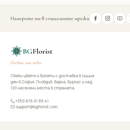
Намерете ни в социалните мрежи
BG
Florist
Floribus, non verbis.
Свежи цветя и букети с доставка в същия
ден в София, Пловдив, Варна, Бургас и над
120 населени места в страната.
+359 876 01 89 41
support@bgflorist.com