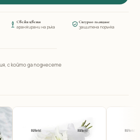
Свежи цветя
Сигурно плащане
аранжирани на ръка
защитена поръчка
ия, с който да поднесете