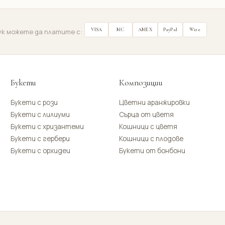
VISA
MC
AMEX
PayPal
Wire
ук можете да платите с:
Букети
Композиции
Букети с рози
Цветни аранжировки
Букети с лилиуми
Сърца от цветя
Букети с хризантеми
Кошници с цветя
Букети с гербери
Кошници с плодове
Букети с орхидеи
Букети от бонбони