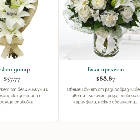
ежен допир
Бяла прелест
$57.77
$88.87
укет от бели лилиуми и
Обемен букет от разнообразни бе
оландска зеленина с
цветя - лилиуми, рози, гербери и
одяща опаковка.
карамфили, нежно обгърнати...