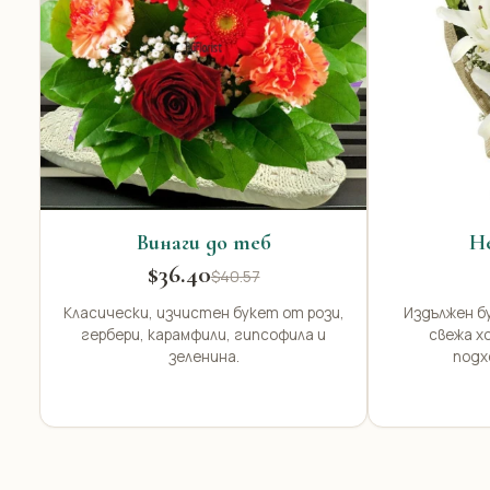
Винаги до теб
Н
$36.40
$40.57
Класически, изчистен букет от рози,
Издължен б
гербери, карамфили, гипсофила и
свежа х
зеленина.
подх