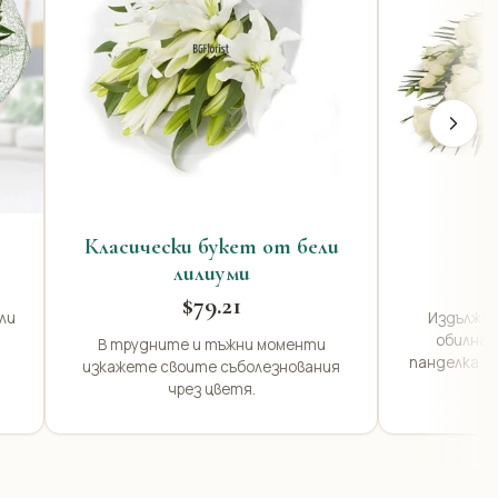
Класически букет от бели
лилиуми
$79.21
ли
Издължен
обилна з
В трудните и тъжни моменти
панделка, п
изкажете своите съболезнования
чрез цветя.