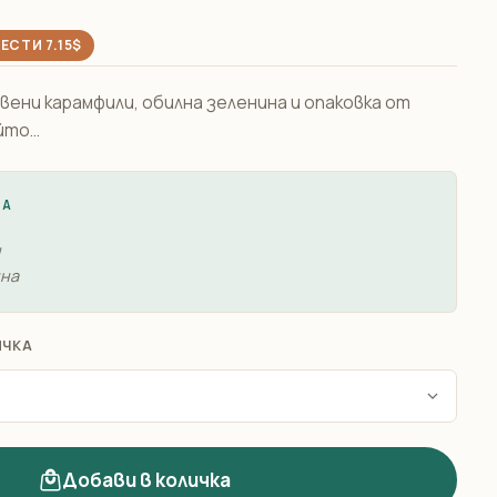
ЕСТИ 7.15$
ени карамфили, обилна зеленина и опаковка от
то...
ЖА
н
ина
ИЧКА
Добави в количка