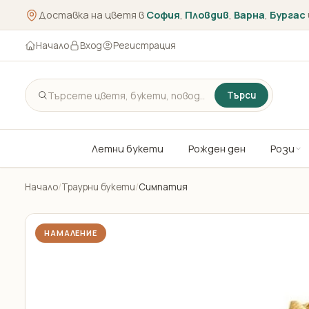
Доставка на цветя в
София
,
Пловдив
,
Варна
,
Бургас
Начало
Вход
Регистрация
Търси
Летни букети
Рожден ден
Рози
Начало
/
Траурни букети
/
Симпатия
НАМАЛЕНИЕ