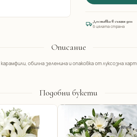
Доставка в същия ден
в цялата страна
Описание
карамфили, обилна зеленина и опаковка от луксозна харт
Подобни букети