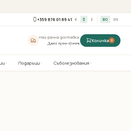
+359 876 01 89 41
€
$
£
BG
EN
Най-ранна доставка:
Количка
0
Днес 13:00-17:00ч.
ии
Подаръци
Съболезнования