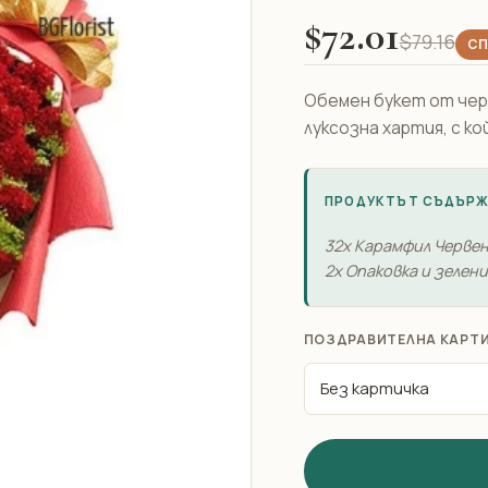
$72.01
$79.16
СП
Обемен букет от черв
луксозна хартия, с кой
ПРОДУКТЪТ СЪДЪР
32x Карамфил Черве
2x Опаковка и зелен
ПОЗДРАВИТЕЛНА КАРТ