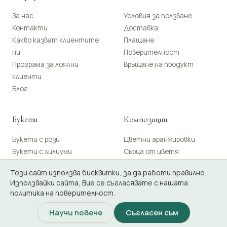
За нас
Условия за ползване
Контакти
Доставка
Какво казват клиентите
Плащане
ни
Поверителност
Програма за лоялни
Връщане на продукт
клиенти
Блог
Букети
Композиции
Букети с рози
Цветни аранжировки
Букети с лилиуми
Сърца от цветя
Букети с хризантеми
Кошници с цветя
Този сайт използва бисквитки, за да работи правилно.
Букети с гербери
Кошници с плодове
Използвайки сайта, Вие се съгласявате с нашата
Букети с орхидеи
Букети от бонбони
политика на поверителност.
Научи повече
Съгласен съм