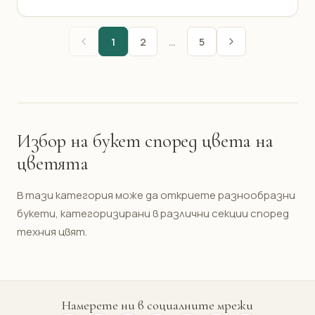
1
2
…
5
Избор на букет според цвета на
цветята
В тази категория може да откриете разнообразни
букети, категоризирани в различни секции според
техния цвят.
Намерете ни в социалните мрежи