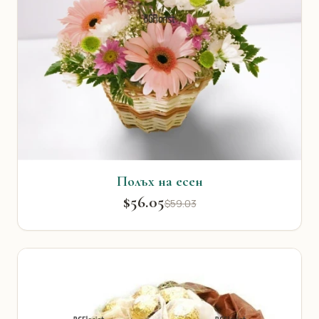
Полъх на есен
$56.05
$59.03