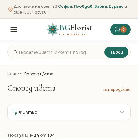
Доставка на цветя в
София
,
Пловдив
,
Варна
,
Бургас
и
още 1000+ други.
BG
Florist
0
ЦВЕТЯ & БУКЕТИ
Търси
Начало
/
Според цвета
Според цвета
104 продукти
Филтър
Показани
1
–
24
от
104